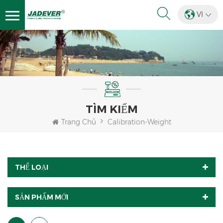
VI
TÌM KIẾM
Trang Chủ
Calibration-Weight
THỂ LOẠI
SẢN PHẨM MỚI