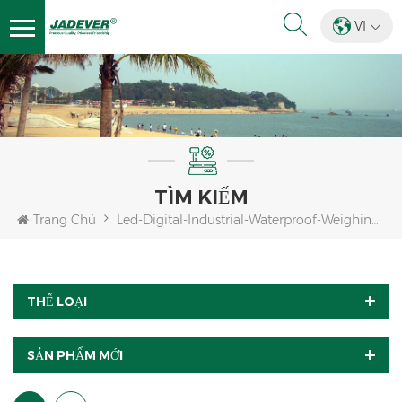
VI
TÌM KIẾM
Trang Chủ
Led-Digital-Industrial-Waterproof-Weighing-Indicator
THỂ LOẠI
SẢN PHẨM MỚI