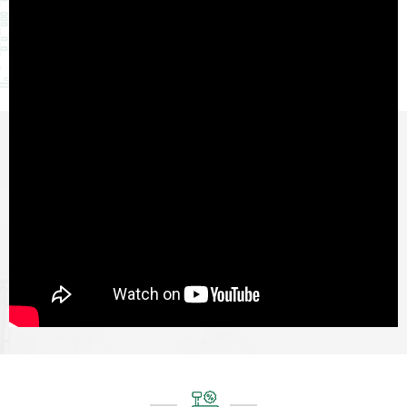
trọng lượng quy mô đầy đủ
ngoài Kích thước(mm)
Trở kháng đầu vào Lớn hơn
238Ã94Ã145
106 106 ohms â³-Î£ Phương
pháp chuyển đổi A/D.
700,000 Độ phân giải nội bộ
A/D Thời gian đầu ra chuyển
đổi A/D. Khoảng 6 ~ 10 lần
mỗi giây Cung cấp điện AC:
110/220V, với pin axit-chì tích
hợp (6V/4Ah) 238Ã93Ã182