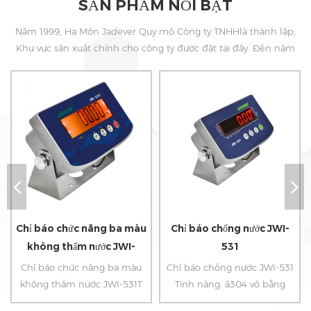
SẢN PHẨM NỔI BẬT
Năm 1999, Hạ Môn Jadever Quy mô Công ty TNHHlà thành lập;
Khu vực sản xuất chính cho công ty được đặt tại đây. Đến năm
2006 Jadever mua lại ISO 9001: 2000 Chứng nhận.
Chỉ báo chức năng ba màu
Chỉ báo chống nước JWI-
không thấm nước JWI-
531
531T
Chỉ báo chức năng ba màu
Chỉ báo chống nước JWI-531
không thấm nước JWI-531T
Tính năng: â304 vỏ bằng
Đặc trưng: â 304 Vỏ thép
thép không gỉ âThiết kế bo