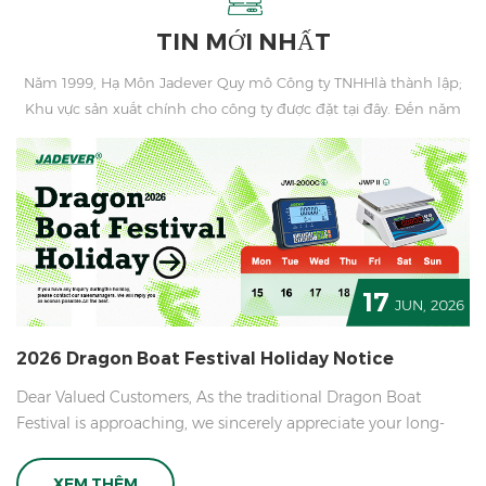
TIN MỚI NHẤT
Năm 1999, Hạ Môn Jadever Quy mô Công ty TNHHlà thành lập;
Khu vực sản xuất chính cho công ty được đặt tại đây. Đến năm
2006 Jadever mua lại ISO 9001: 2000 Chứng nhận.
17
JUN, 2026
2026 Dragon Boat Festival Holiday Notice
Dear Valued Customers, As the traditional Dragon Boat
Festival is approaching, we sincerely appreciate your long-
term trust and support to our company. Wish you and your
family a healthy, pleasant and joyful festival! In accordance
XEM THÊM