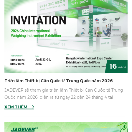
sẽ kiểm tra email định kỳ. Nếu bạn có bất kỳ thắc mắc
khẩn cấp nào, vui lòng liên hệ trực tiếp với quản lý bán
hàng của chúng tôi. Chúng tôi sẽ phản hồi lại bạn sớm
nhất có thể sau khi hoạt động trở lại. Cảm ơn sự thông
cảm và hỗ trợ của quý vị trong suốt năm qua. Chúc quý vị
và toàn thể đội ngũ nhân viên một kỳ nghỉ vui vẻ và an
toàn! Trân trọng, JADEVER
16
APR
Triển lãm Thiết bị Cân Quốc tế Trung Quốc năm 2026
JADEVER sẽ tham gia triển lãm Thiết bị Cân Quốc tế Trung
Quốc năm 2026, diễn ra từ ngày 22 đến 24 tháng 4 tại
Trung tâm Triển lãm Quốc tế Hàng Châu. Chúng tôi trân
XEM THÊM
trọng mời các đối tác trong ngành và khách tham quan từ
mọi lĩnh vực đến thăm gian hàng B063–B064 và B073–
B074, nằm ở tầng 3 của Hội trường B, để khám phá những