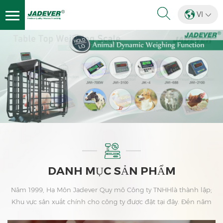
VI
DANH MỤC SẢN PHẨM
Năm 1999, Hạ Môn Jadever Quy mô Công ty TNHHlà thành lập;
Khu vực sản xuất chính cho công ty được đặt tại đây. Đến năm
2006 Jadever mua lại ISO 9001: 2000 Chứng nhận.