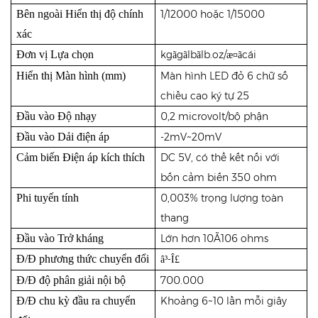
Bên ngoài Hiển thị độ chính
1/12000
hoặc
1/15000
xác
Đơn vị Lựa chọn
kg
g
lb
lb.oz/
cái
ã
ã
ã
æ¤ã
Hiển thị Màn hình (mm)
Màn hình LED đỏ 6 chữ số
chiều cao ký tự 25
Đầu vào Độ nhạy
0,2 microvolt/bộ phận
Đầu vào Dải điện áp
-2mV~20mV
Cảm biến Điện áp kích thích
DC 5V, có thể kết nối với
bốn cảm biến 350 ohm
Phi tuyến tính
0,003% trọng lượng toàn
thang
Đầu vào Trở kháng
Lớn hơn 10Ã106 ohms
Đ/Đ phương thức chuyển đổi
-
â³
Î£
Đ/Đ độ phân giải nội bộ
700.000
Đ/Đ chu kỳ đầu ra chuyển
Khoảng
6~10 lần mỗi giây