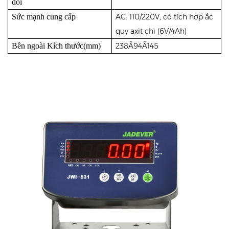
đổi
Sức mạnh cung cấp
AC: 110/220V, có tích hợp ắc
quy axit chì (6V/4Ah)
Bên ngoài Kích thước(mm)
238Ã94Ã145