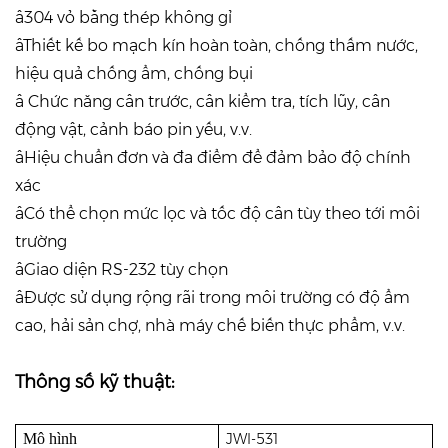
â304 vỏ bằng thép không gỉ
âThiết kế bo mạch kín hoàn toàn, chống thấm nước,
hiệu quả chống ẩm, chống bụi
â Chức năng cân trước, cân kiểm tra, tích lũy, cân
động vật, cảnh báo pin yếu, v.v.
âHiệu chuẩn đơn và đa điểm để đảm bảo độ chính
xác
âCó thể chọn mức lọc và tốc độ cân tùy theo tới môi
trường
âGiao diện RS-232 tùy chọn
âĐược sử dụng rộng rãi trong môi trường có độ ẩm
cao, hải sản chợ, nhà máy chế biến thực phẩm, v.v.
Thông số kỹ thuật:
Mô hình
JWI-531