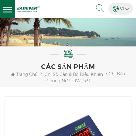
VI
CÁC SẢN PHẨM
Chỉ Báo
Trang Chủ
Chỉ Số Cân & Bộ Điều Khiển
Chống Nước JWI-531