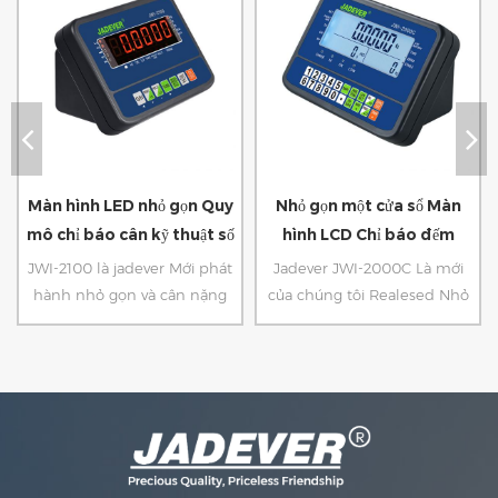
Màn hình LED nhỏ gọn Quy
Nhỏ gọn một cửa sổ Màn
mô chỉ báo cân kỹ thuật số
hình LCD Chỉ báo đếm
trọng lượng
JWI-2100 là jadever Mới phát
Jadever JWI-2000C Là mới
hành nhỏ gọn và cân nặng
của chúng tôi Realesed Nhỏ
kinh tế Chỉ báo. Với màn
gọn và Ecnomic Đếm Chỉ
hình LED sáng và thiết kế
báo. Chỉ với một màn hình
độc đáo của hỗ trợ chỉ báo,
LCD cửa sổ và thiết kế độc
thuận tiện cho bạn sử dụng
đáo của bộ phận ủng hộ chỉ
trên nền tảng
báo, nó có thể đứng trực tiếp
trên nền tảng