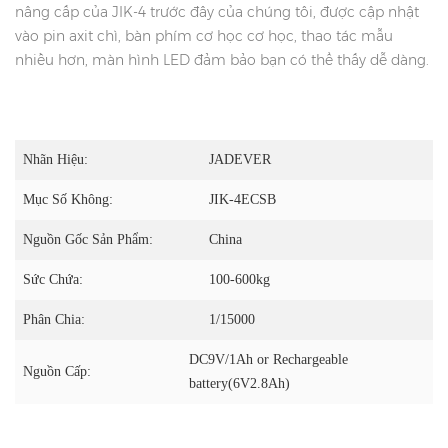
nâng cấp của JIK-4 trước đây của chúng tôi, được cập nhật
vào pin axit chì, bàn phím cơ học cơ học, thao tác mẫu
nhiều hơn, màn hình LED đảm bảo bạn có thể thấy dễ dàng.
Nhãn Hiệu:
JADEVER
Mục Số Không:
JIK-4ECSB
Nguồn Gốc Sản Phẩm:
China
Sức Chứa:
100-600kg
Phân Chia:
1/15000
DC9V/1Ah or Rechargeable
Nguồn Cấp:
battery(6V2.8Ah)