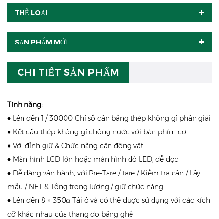
THỂ LOẠI
SẢN PHẨM MỚI
CHI TIẾT SẢN PHẨM
Tính năng:
♦ Lên đến 1 / 30000 Chỉ số cân bằng thép không gỉ phân giải
♦ Kết cấu thép không gỉ chống nước với bàn phím cơ
♦ Với đỉnh giữ & Chức năng cân động vật
♦ Màn hình LCD lớn hoặc màn hình đỏ LED, dễ đọc
♦ Dễ dàng vận hành, với Pre-Tare / tare / Kiểm tra cân / Lấy
mẫu / NET & Tổng trọng lượng / giữ chức năng
♦ Lên đến 8 × 350ω Tải ô và có thể được sử dụng với các kích
cỡ khác nhau của thang đo băng ghế