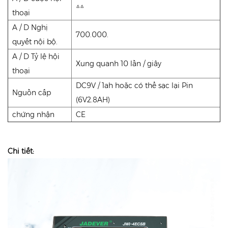
△△
thoại
A / D Nghị
700.000.
quyết nội bộ.
A / D Tỷ lệ hội
Xung quanh 10 lần / giây
thoại
DC9V / 1ah hoặc có thể sạc lại Pin
Nguồn cấp
(6V2.8AH)
chứng nhận
CE
Chi tiết: