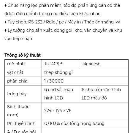
♦ Chức năng lọc phần mềm, tốc độ phản ứng cân có thể
được điều chỉnh trong các điều kiện khác nhau
♦ Tùy chọn: RS-232 / Rơle / pc / Máy in / Tháp ánh sáng, vv
♦ Lý tưởng cho sản xuất, đóng gói, kho, vận chuyển và khu
vực tiếp nhận
Thông số kỹ thuật:
mô hình
Jik-4CSB
Jik-4cesb
vật chất
thép không gỉ
phân chia.
1 / 30000
6 chữ số, màn
6 chữ số, màn hình
trưng bày
hình LCD
LED màu đỏ
Kích thước
224 × 174 × 76
(mm)
Phi tuyến tính
0,003% của tổng trọng lượng
A / D cuộc hội