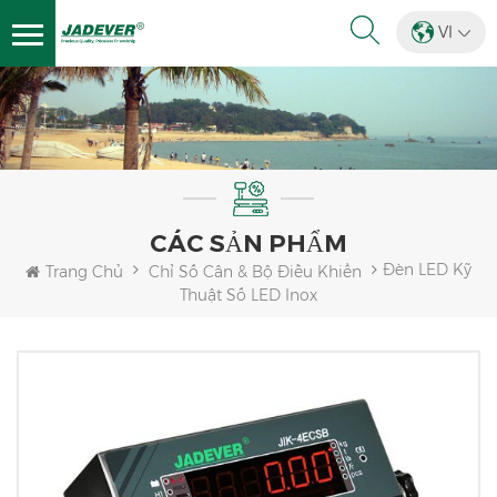
VI
CÁC SẢN PHẨM
Đèn LED Kỹ
Trang Chủ
Chỉ Số Cân & Bộ Điều Khiển
Thuật Số LED Inox