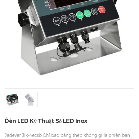
Đèn LED Kỹ Thuật Số LED Inox
Jadever Jik-4ecsb Chỉ báo bằng thép không gỉ là phiên bản