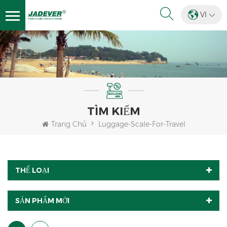
VI
TÌM KIẾM
Trang Chủ
Luggage-Scale-For-Travel
THỂ LOẠI
SẢN PHẨM MỚI