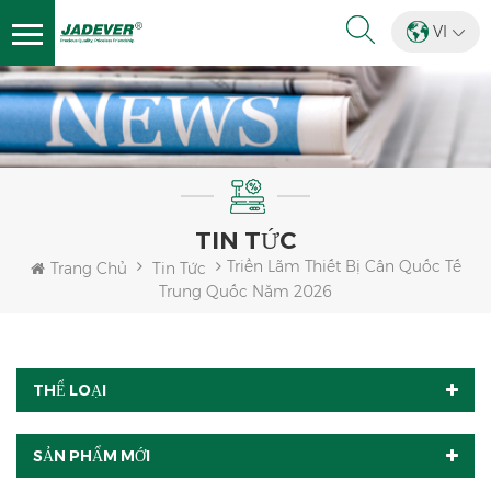
VI
TIN TỨC
Triển Lãm Thiết Bị Cân Quốc Tế
Trang Chủ
Tin Tức
Trung Quốc Năm 2026
THỂ LOẠI
SẢN PHẨM MỚI