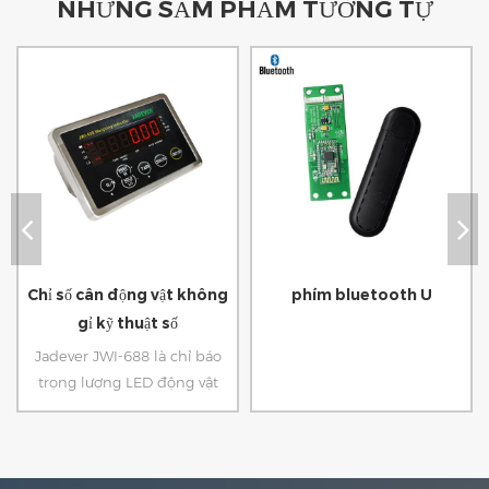
NHỮNG SẢM PHẨM TƯƠNG TỰ
Chỉ số cân động vật không
phím bluetooth U
gỉ kỹ thuật số
Jadever JWI-688 là chỉ báo
trọng lượng LED động vật
nhỏ gọn của chúng tôi với vỏ
thép không gỉ bền