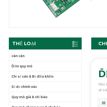
THỂ LOẠI
CH
cân cân
Đếm quy mô
Đ
Chỉ số cân & Bộ điều khiển
Nếu B
Số dư chính xác
sẽ tr
Quy mô giá & chỉ báo