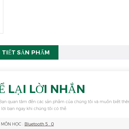
I TIẾT SẢN PHẨM
Ể LẠI LỜI NHẮN
ạn quan tâm đến các sản phẩm của chúng tôi và muốn biết thêm chi
ả lời bạn ngay khi chúng tôi có thể.
MÔN HỌC :
Bluetooth 5 . 0