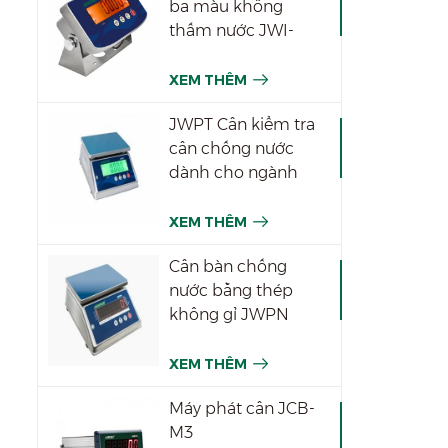
ba màu không
thấm nước JWI-
531T
XEM THÊM
JWPT Cân kiểm tra
cân chống nước
dành cho ngành
công nghiệp
XEM THÊM
Cân bàn chống
nước bằng thép
không gỉ JWPN
XEM THÊM
Máy phát cân JCB-
M3