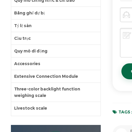
Quy mô chống nước & chỉ báo
Băng ghế dự bị
Tỷ lệ sàn
Cầu trục
Quy mô di động
Accessories
Extensive Connection Module
Three-color backlight function
weighing scale
Livestock scale
TAGS 