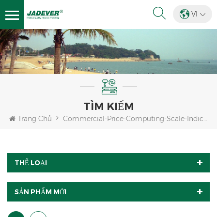
VI
TÌM KIẾM
Trang Chủ
Commercial-Price-Computing-Scale-Indicator-Legal-For-Trade
THỂ LOẠI
SẢN PHẨM MỚI