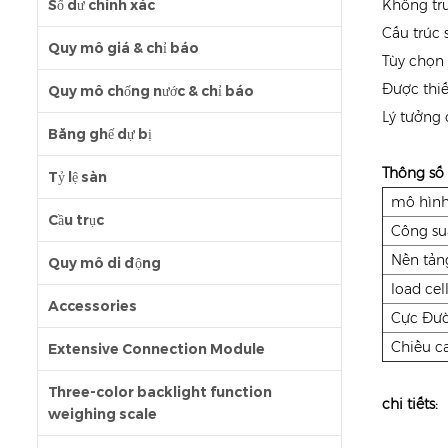
Số dư chính xác
Không tr
Cấu trúc 
Quy mô giá & chỉ báo
Tùy chọn 
Được thiế
Quy mô chống nước & chỉ báo
Lý tưởng 
Băng ghế dự bị
Thông số 
Tỷ lệ sàn
mô hìn
Cầu trục
Công suấ
Nền tản
Quy mô di động
load cel
Accessories
Cực Đườ
Chiều c
Extensive Connection Module
Three-color backlight function
chi tiết
s
:
weighing scale