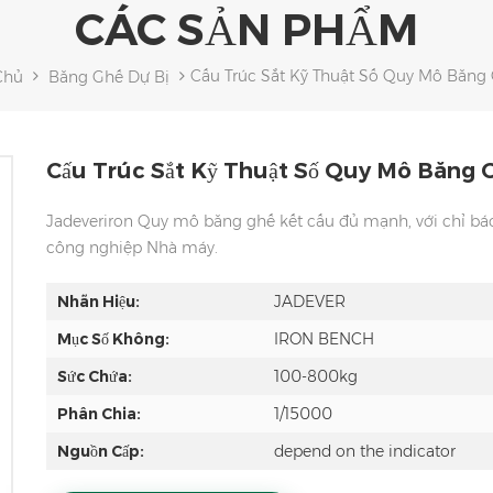
CÁC SẢN PHẨM
Cấu Trúc Sắt Kỹ Thuật Số Quy Mô Băng
Chủ
Băng Ghế Dự Bị
Cấu Trúc Sắt Kỹ Thuật Số Quy Mô Băng G
Jadeveriron Quy mô băng ghế kết cấu đủ mạnh, với chỉ báo
công nghiệp Nhà máy.
Nhãn Hiệu:
JADEVER
Mục Số Không:
IRON BENCH
Sức Chứa:
100-800kg
Phân Chia:
1/15000
Nguồn Cấp:
depend on the indicator