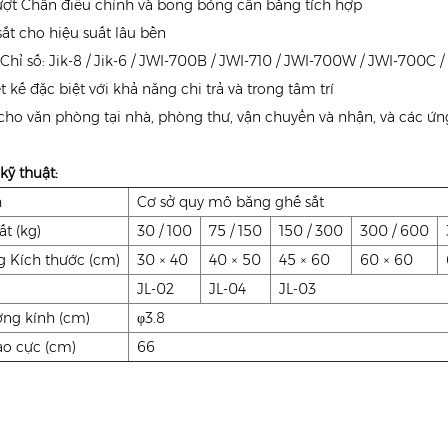
ượt Chân điều chỉnh và bong bóng cân bằng tích hợp
sắt cho hiệu suất lâu bền
Chỉ số: Jik-8 / Jik-6 / JWI-700B / JWI-710 / JWI-700W / JWI-700C 
t kế đặc biệt với khả năng chi trả và trong tâm trí
cho văn phòng tại nhà, phòng thư, vận chuyển và nhận, và các 
kỹ thuật:
h
Cơ sở quy mô băng ghế sắt
t (kg)
30 / 100
75 / 150
150 / 300
300 / 600
g Kích thước (cm)
30 × 40
40 × 50
45 × 60
60 × 60
l
JL-02
JL-04
JL-03
ng kính (cm)
φ3.8
ao cực (cm)
66