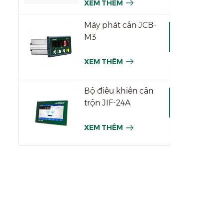
XEM THÊM
Máy phát cân JCB-
M3
XEM THÊM
Bộ điều khiển cân
trộn JIF-24A
XEM THÊM