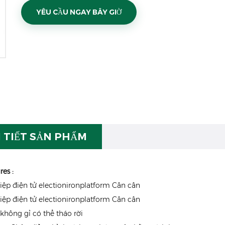
YÊU CẦU NGAY BÂY GIỜ
I TIẾT SẢN PHẨM
res
:
ệp điện tử electionironplatform Cân cân
ệp điện tử electionironplatform Cân cân
không gỉ có thể tháo rời