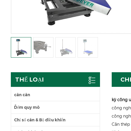
THỂ LOẠI
CH
cân cân
kỳ công
u
Đếm quy mô
công nghi
công nghi
Chỉ số cân & Bộ điều khiển
Cân thép 