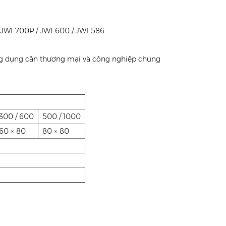
/ JWI-700P / JWI-600 / JWI-586
ứng dụng cân thương mại và công nghiệp chung
300 / 600
500 / 1000
60 × 80
80 × 80