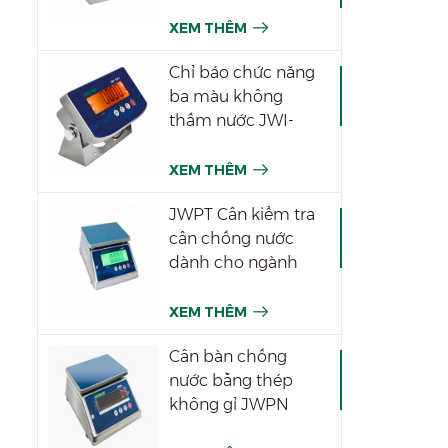
XEM THÊM
Chỉ báo chức năng
ba màu không
thấm nước JWI-
531T
XEM THÊM
JWPT Cân kiểm tra
cân chống nước
dành cho ngành
công nghiệp
XEM THÊM
Cân bàn chống
nước bằng thép
không gỉ JWPN