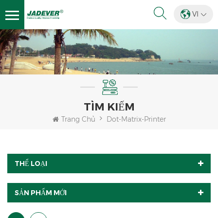
VI
TÌM KIẾM
Trang Chủ
Dot-Matrix-Printer
THỂ LOẠI
SẢN PHẨM MỚI