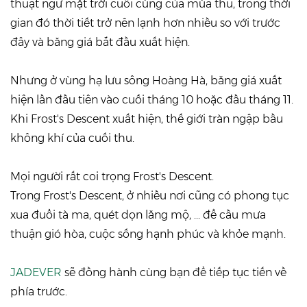
thuật ngữ mặt trời cuối cùng của mùa thu, trong thời
gian đó thời tiết trở nên lạnh hơn nhiều so với trước
đây và băng giá bắt đầu xuất hiện.
Nhưng ở vùng hạ lưu sông Hoàng Hà, băng giá xuất
hiện lần đầu tiên vào cuối tháng 10 hoặc đầu tháng 11.
Khi Frost's Descent xuất hiện, thế giới tràn ngập bầu
không khí của cuối thu.
Mọi người rất coi trọng Frost's Descent.
Trong Frost's Descent, ở nhiều nơi cũng có phong tục
xua đuổi tà ma, quét dọn lăng mộ, ... để cầu mưa
thuận gió hòa, cuộc sống hạnh phúc và khỏe mạnh.
JADEVER
sẽ đồng hành cùng bạn để tiếp tục tiến về
phía trước.