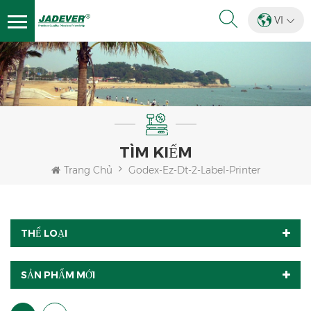
VI
TÌM KIẾM
Trang Chủ
Godex-Ez-Dt-2-Label-Printer
THỂ LOẠI
SẢN PHẨM MỚI