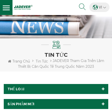
VI
TIN TỨC
JADEVER Tham Gia Triển Lãm
Trang Chủ
Tin Tức
Thiết Bị Cân Quốc Tế Trung Quốc Năm 2023
THỂ LOẠI
SẢN PHẨM MỚI