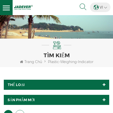
VI
TÌM KIẾM
Trang Chủ
Plastic-Weighing-Indicator
THỂ LOẠI
SẢN PHẨM MỚI