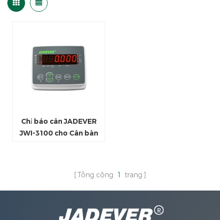
Chỉ báo cân JADEVER
JWI-3100 cho Cân bàn
với màn hình LED đỏ
Tổng cộng
1
trang