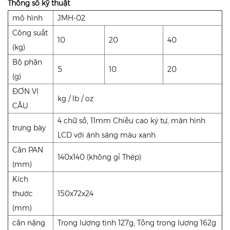
Thông số kỹ thuật
mô hình
JMH-02
Công suất
10
20
40
(kg)
Bộ phận
5
10
20
(g)
ĐƠN VỊ
kg / lb / oz
CẦU
4 chữ số, 11mm Chiều cao ký tự, màn hình
trưng bày
LCD với ánh sáng màu xanh
Cân PAN
140x140 (không gỉ Thép)
(mm)
Kích
thước
150x72x24
(mm)
cân nặng
Trọng lượng tịnh 127g; Tổng trọng lượng 162g