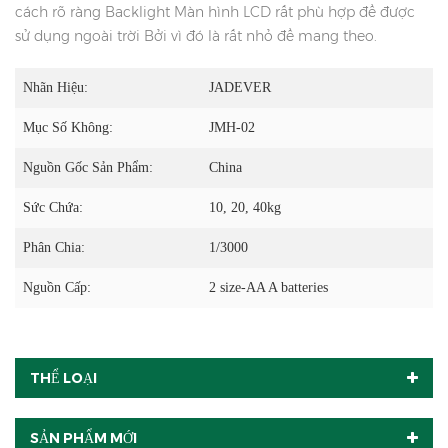
cách rõ ràng Backlight Màn hình LCD rất phù hợp để được
sử dụng ngoài trời Bởi vì đó là rất nhỏ để mang theo.
Nhãn Hiệu:
JADEVER
Mục Số Không:
JMH-02
Nguồn Gốc Sản Phẩm:
China
Sức Chứa:
10, 20, 40kg
Phân Chia:
1/3000
Nguồn Cấp:
2 size-AA A batteries
THỂ LOẠI
SẢN PHẨM MỚI