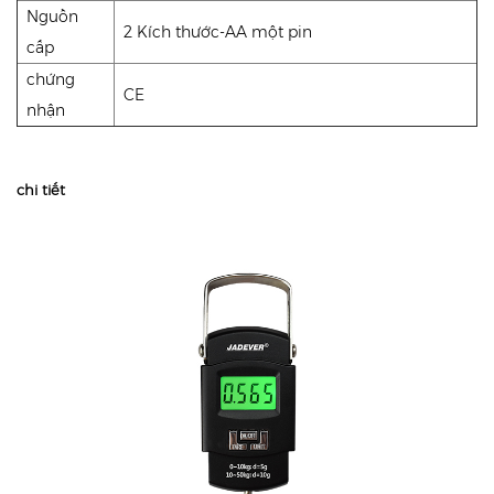
Nguồn
2 Kích thước-AA một pin
cấp
chứng
CE
nhận
chi tiết