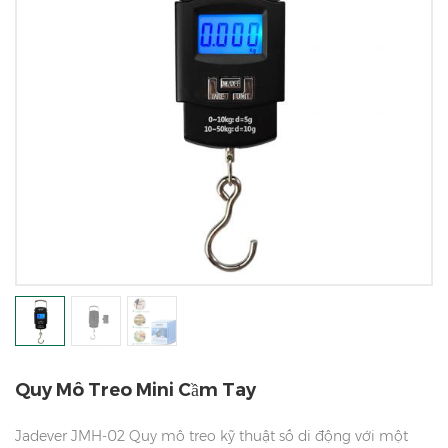
Quy Mô Treo Mini Cầm Tay
Jadever JMH-02 Quy mô treo kỹ thuật số di động với một