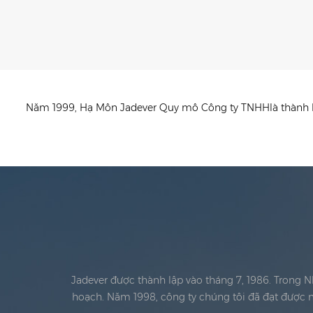
Năm 1999, Hạ Môn Jadever Quy mô Công ty TNHHlà thành lậ
Jadever được thành lập vào tháng 7, 1986. Trong 
hoạch. Năm 1998, công ty chúng tôi đã đạt được m