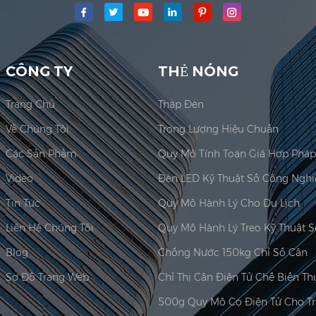
y mô Công ty TNHHđã được thành lập; Khu vực sản xuất chính cho
Jadever Có được ISO 9001:...
CÔNG TY
THẺ NÓNG
Trang Chủ
Tháp Đèn
Về Chúng Tôi
Trọng Lượng Hiệu Chuẩn
Các Sản Phẩm
Video
Tin Tức
Quy Mô Hành Lý Cho Du Lịch
Liên Hệ Chúng Tôi
Quy Mô Hành Lý Treo Kỹ Thuật S
Blog
Chống Nước 150kg Chỉ Số Cân
Sơ Đồ Trang Web