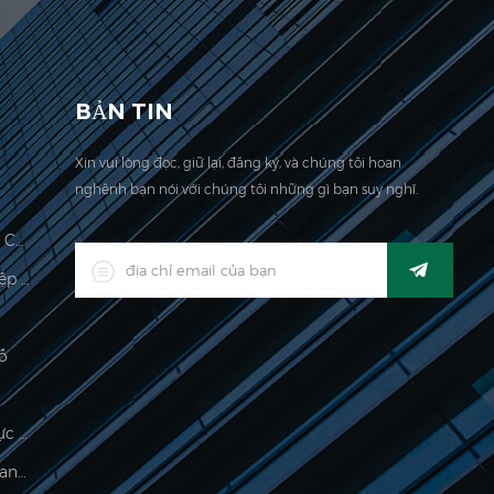
 công ty chúng tôi được đặt tại đây. Năm 2006,
BẢN TIN
Xin vui lòng đọc, giữ lại, đăng ký, và chúng tôi hoan
nghênh bạn nói với chúng tôi những gì bạn suy nghĩ.
Quy Mô Tính Toán Giá Hợp Pháp Cho Thương Mại
Đèn LED Kỹ Thuật Số Công Nghiệp Kỹ Thuật Số
ố
Chỉ Thị Cân Điện Tử Chế Biến Thực Phẩm
500g Quy Mô Cọ Điện Tử Cho Trang Sức Cân