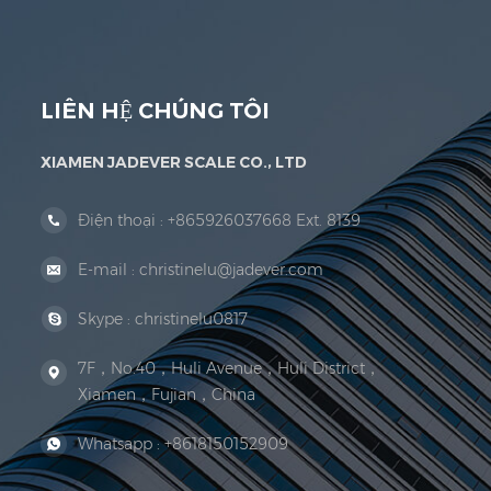
pháp lý Đoạn văn. Năm 1999, Hạ Môn Jadever Qu
LIÊN HỆ CHÚNG TÔI
XIAMEN JADEVER SCALE CO., LTD
Điện thoại :
+865926037668 Ext. 8139
E-mail :
christinelu@jadever.com
Skype :
christinelu0817
7F，No.40，Huli Avenue，Huli District，
Xiamen，Fujian，China
Whatsapp :
+8618150152909