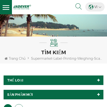
VI
TÌM KIẾM
Trang Chủ
Supermarket-Label-Printing-Weighing-Scale
THỂ LOẠI
SẢN PHẨM MỚI