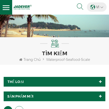
VI
TÌM KIẾM
Trang Chủ
Waterproof-Seafood-Scale
THỂ LOẠI
SẢN PHẨM MỚI