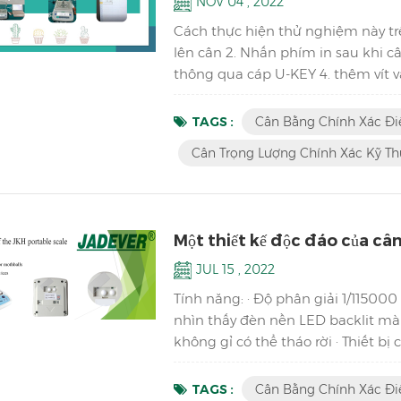
NOV 04 , 2022
Cách thực hiện thử nghiệm này tr
lên cân 2. Nhấn phím in sau khi c
thông qua cáp U-KEY 4. thêm vít và 
thập phân đến máy tính trong thờ
JBS-S 0,1mg là gì? 1. Thông qua cảm
TAGS :
Cân Bằng Chính Xác Đi
tấm ch...
Cân Trọng Lượng Chính Xác Kỹ Th
Một thiết kế độc đáo của câ
JUL 15 , 2022
Tính năng: · Độ phân giải 1/11500
nhìn thấy đèn nền LED backlit mà
không gỉ có thể tháo rời · Thiết bị
nhất · Zero / Tare / Cân / Trọng l
đếm đơn giản. · Tự động tắt để tiế
TAGS :
Cân Bằng Chính Xác Đi