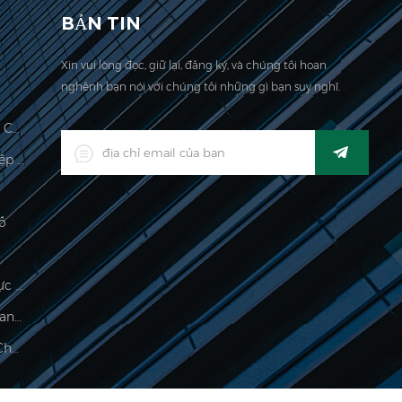
BẢN TIN
Xin vui lòng đọc, giữ lại, đăng ký, và chúng tôi hoan
nghênh bạn nói với chúng tôi những gì bạn suy nghĩ.
Quy Mô Tính Toán Giá Hợp Pháp Cho Thương Mại
Đèn LED Kỹ Thuật Số Công Nghiệp Kỹ Thuật Số
ố
Chỉ Thị Cân Điện Tử Chế Biến Thực Phẩm
500g Quy Mô Cọ Điện Tử Cho Trang Sức Cân
Quy Mô Trọng Lượng Nền Tảng Chống Nước Điện Tử Để Bán