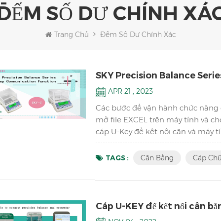
ĐẾM SỐ DƯ CHÍNH XÁ
Trang Chủ
Đếm Số Dư Chính Xác
SKY Precision Balance Serie
APR 21 , 2023
Các bước để vận hành chức năng gi
mở file EXCEL trên máy tính và ch
cáp U-Key để kết nối cân và máy t
dữ liệu cân về máy tính sau khi ổn
Bước 5: Thay quả cân và cân lại Bướ
TAGS :
Cân Bằng
Cáp Ch
cân...
Cáp U-KEY để kết nối cân bằ