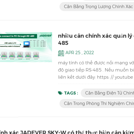
Cân Bằng Trọng Lượng Chính Xác 
nhiều cân chính xác quản lý
485
APR 25 , 2022
máy tính có thể được nối mạng vớ
độ giao tiếp RS-485 . Nếu muốn bi
liên kết dưới đây: https: // youtu
share . Bước 1: đặt từng quả nặn
hiển thị đồng bộ giá trị trọng lư
TAGS :
Cân Bằng Điện Tử Chín
chạm vào c...
Cân Trong Phòng Thí Nghiệm Chí
nh xác JADEVER SKY-W có thể thực hiện cân kiểm t