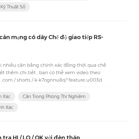
Kỹ Thuật Số
 cân mạng có dây Chế độ giao tiếp RS-
i nhiều cân bằng chính xác đồng thời qua chế
ết thêm chi tiết , bạn có thể xem video theo
be . com / shorts / k-k7ognnu8q? feature u003d
g lên cân Bước 2: giao diện phần mềm máy tính
ợng của cân được đánh số tương ứng Bước 3:
h Xác
Cân Trong Phòng Thí Nghiệm
nh Xác
ra HI / LO / OK với đèn tháp