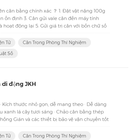
ên cân bằng chính xác ？ 1. Đặt vật nặng 100g
ân ổn định 3. Cân gửi vale cân đến máy tính
hoạt động lại 5. Gửi giá trị cân với bốn chữ số
i gian thực Các tính năng của cân chính xác
 biến lực điện từ loại bên dưới 2. Tất cả các
ện Tử
Cân Trong Phòng Thí Nghiệm
uật Số
n di động JKH
0 · Kích thước nhỏ gọn, dễ mang theo · Dễ dàng
u xanh lá cây tươi sáng · Chảo cân bằng thép
 chống Gián và các thiết bị bảo vệ vận chuyển tốt
ượng tịnh / Tổng trọng lượng / Các chức năng
t kiệm điện · Lý tưởng cho các ứng dụng bao g...
ện Tử
Cân Trong Phòng Thí Nghiệm