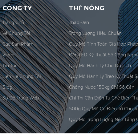
CÔNG TY
THẺ NÓNG
Trang Chủ
Tháp Đèn
Về Chúng Tôi
Trọng Lượng Hiệu Chuẩn
Các Sản Phẩm
Video
Tin Tức
Quy Mô Hành Lý Cho Du Lịch
Liên Hệ Chúng Tôi
Quy Mô Hành Lý Treo Kỹ Thuật S
Blog
Chống Nước 150kg Chỉ Số Cân
Sơ Đồ Trang Web