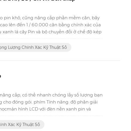
cho pin khô, cũng nâng cấp phần mềm cân, bây
i cao lên đến 1 / 60.000 cân bằng chính xác của
xanh lá cây Pin và bộ chuyển đổi ở chế độ kép
ọng Lượng Chính Xác Kỹ Thuật Số
p
nâng cấp, có thể nhanh chóng lấy số lượng bạn
ng cho đóng gói. phím Tính năng: độ phân giải
g họcmàn hình LCD với đèn nền xanh pin và
h...
nh Xác Kỹ Thuật Số