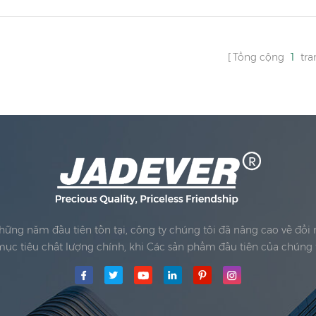
Tổng cộng
1
tra
Những năm đầu tiên tồn tại, công ty chúng tôi đã nâng cao về đổ
ục tiêu chất lượng chính, khi Các sản phẩm đầu tiên của chúng 
y mô Công ty TNHHđã được thành lập; Khu vực sản xuất chính cho
Jadever Có được ISO 9001:...