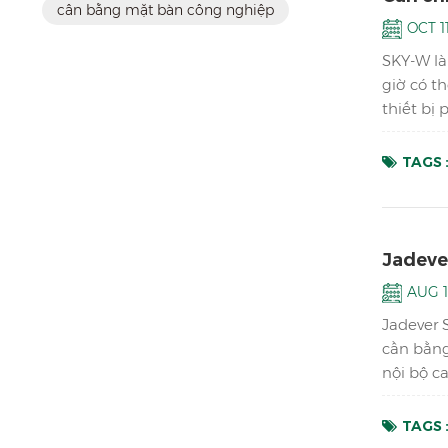
cân bằng mặt bàn công nghiệp
OCT 11
SKY-W là
giờ có t
thiết bị
để tránh
TAGS 
Jadeve
AUG 1
Jadever 
cần bằng
nội bộ c
thích ứn
TAGS 