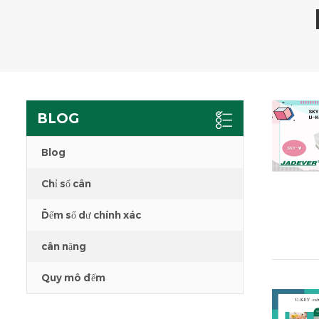
BLOG
Blog
Chỉ số cân
Đếm số dư chính xác
cân nặng
Quy mô đếm