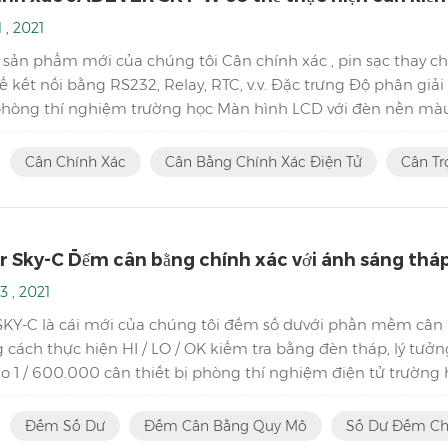
 , 2021
 sản phẩm mới của chúng tôi Cân chính xác , pin sạc thay 
hể kết nối bằng RS232, Relay, RTC, v.v. Đặc trưng Độ phân giả
 phòng thí nghiệm trường học Màn hình LCD với đèn nền màu 
 mất ổn định nguồn điện Hiệu chuẩn điểm đơn và tuyến ...
:
Cân Chính Xác
Cân Bằng Chính Xác Điện Tử
Cân Tr
r Sky-C Đếm cân bằng chính xác với ánh sáng thá
3 , 2021
SKY-C là cái mới của chúng tôi đếm số dưvới phần mềm cân 
 cách thực hiện HI / LO / OK kiểm tra bằng đèn tháp, lý tưở
ao 1 / 600.000 cân thiết bị phòng thí nghiệm điện tử trườn
g hoặc ở chế độ kép để tránh mất ổn định nguồn điện có sẵn 
:
Đếm Số Dư
Đếm Cân Bằng Quy Mô
Số Dư Đếm Chí