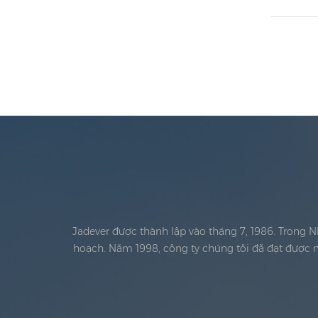
Jadever được thành lập vào tháng 7, 1986. Trong 
hoạch. Năm 1998, công ty chúng tôi đã đạt được m
pháp lý Đoạn văn. Năm 1999, Hạ Môn Jadever Qu