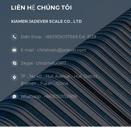
LIÊN HỆ CHÚNG TÔI
XIAMEN JADEVER SCALE CO., LTD
Điện thoại :
+865926037668 Ext. 8139
E-mail :
christinelu@jadever.com
Skype :
christinelu0817
7F，No.40，Huli Avenue，Huli District，
Xiamen，Fujian，China
Whatsapp :
+8618150152909