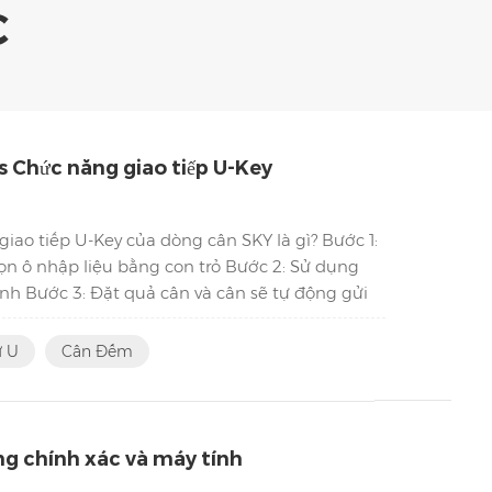
C
s Chức năng giao tiếp U-Key
ao tiếp U-Key của dòng cân SKY là gì? Bước 1:
ọn ô nhập liệu bằng con trỏ Bước 2: Sử dụng
ính Bước 3: Đặt quả cân và cân sẽ tự động gửi
 định Bước 4: Thay đổi định dạng và lưu lại
c 6: Sau khi ổn định, cân sẽ tự động gửi giá trị
ữ U
Cân Đếm
ng chính xác và máy tính