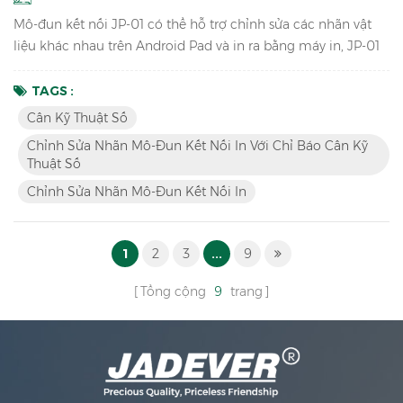
Mô-đun kết nối JP-01 có thể hỗ trợ chỉnh sửa các nhãn vật
liệu khác nhau trên Android Pad và in ra bằng máy in, JP-01
có thể kết nối cân kỹ thuật số , Android pad và máy in bằng
cáp hoặc Bluetooth không dây, vì vậy chúng tôi có hai phiên
TAGS :
bản: JP-01 có dây & JP-01 không dây. Đặc trưng Phá vỡ hoạt
Cân Kỹ Thuật Số
động truyền thống, chỉnh sửa nhãn bằng ứng dụng Android
Chỉnh Sửa Nhãn Mô-Đun Kết Nối In Với Chỉ Báo Cân Kỹ
thay vì phần mềm cân và máy in. Chuyển sang các...
Thuật Số
Chỉnh Sửa Nhãn Mô-Đun Kết Nối In
1
2
3
...
9
Tổng cộng
9
trang