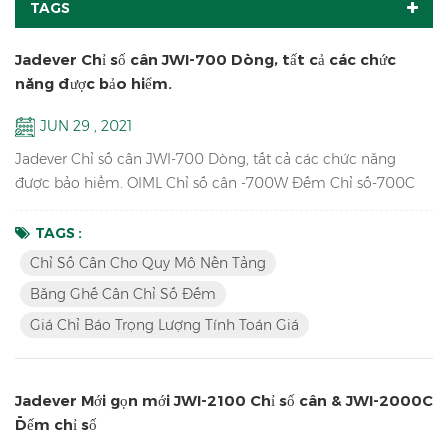
TAGS
Jadever Chỉ số cân JWI-700 Dòng, tất cả các chức
năng được bảo hiểm.
JUN 29 , 2021
Jadever Chỉ số cân JWI-700 Dòng, tất cả các chức năng
được bảo hiểm. OIML Chỉ số cân -700W Đếm Chỉ số-700C
Máy tính giá Chỉ số-700P Màn hình LCD lớn hơn Chỉ
số-700B dẫn màu đỏ trưng bày Chỉ số-710 Chỉ báo cân năng
TAGS :
lượng mặt trời -700S
Chỉ Số Cân Cho Quy Mô Nền Tảng
Băng Ghế Cân Chỉ Số Đếm
Giá Chỉ Báo Trọng Lượng Tính Toán Giá
Jadever Mới gọn mới JWI-2100 Chỉ số cân & JWI-2000C
Đếm chỉ số