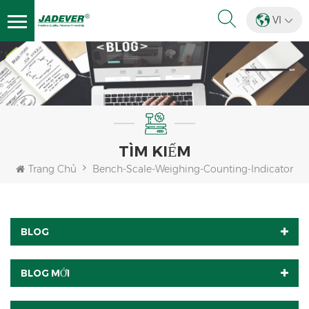
VI
TÌM KIẾM
Trang Chủ
Bench-Scale-Weighing-Counting-Indicator
BLOG
BLOG MỚI