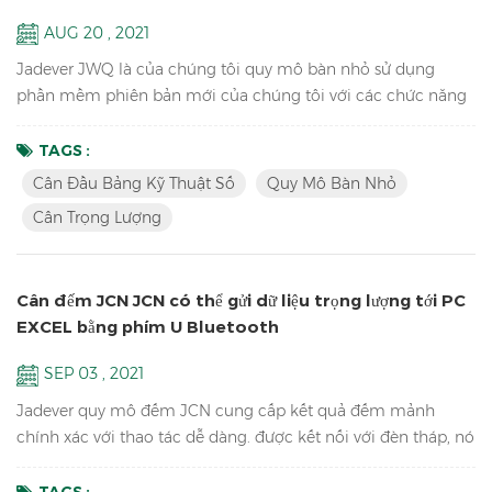
AUG 20 , 2021
Jadever JWQ là của chúng tôi quy mô bàn nhỏ sử dụng
phần mềm phiên bản mới của chúng tôi với các chức năng
cân thao tác dễ dàng hơn, trọng lượng nhẹ để mang theo và
có thể lưu dữ liệu trọng lượng và thông tin mã vạch trong
TAGS :
đĩa chữ U với máy quét. Đặc trưng: Đếm mẫu Cân đầu bảng
Cân Đầu Bảng Kỹ Thuật Số
Quy Mô Bàn Nhỏ
kỹ thuật số Chức năng rõ ràng tích lũy, hiển thị tích lũy và
Cân Trọng Lượng
tích lũy Độ phân giải lên đến 1 / 15.000 (dung lượng cài đặt...
Cân đếm JCN JCN có thể gửi dữ liệu trọng lượng tới PC
EXCEL bằng phím U Bluetooth
SEP 03 , 2021
Jadever quy mô đếm JCN cung cấp kết quả đếm mảnh
chính xác với thao tác dễ dàng. được kết nối với đèn tháp, nó
có thể giúp kiểm tra phạm vi trọng lượng và giúp đóng gói
nhanh chóng các sản phẩm bạn bán. nó cũng có thể gửi dữ
TAGS :