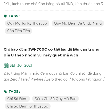
JKH, kích thước nhỏ Cân bằng bỏ túi JKD, kích thước nhỏ 3
Cân này sử dụng cùng một tỷ lệ khuôn, vì vậy chúng trông
giống nhau, đặc biệt là nhìn từ bên cạnh. thật độc đáo! Các
TAGS :
tính năng chính của JCA: Cân tiên tiến để đếm số lượng phụ
Quy Mô Túi Kỹ Thuật Số
Quy Mô Đếm Đa Chức Năng
tùng trong kho Kênh kép (kết nối với các nền tảng lớn hơn
Cân Tiên Tiến
và quy mô sàn) Được trang bị Cải tiến độ chính xác đế...
Chỉ báo đếm JWI-700C có thể lưu dữ liệu cân trong
đĩa U theo nhóm với máy quét mã vạch
SEP 30 , 2021
Đặc trưng Mảnh mẫu đếm quy mô bàn đo chỉ sốr để đóng
gói Zero / Tare / Pre-tare / Zero theo dõi / Tự động tắt nguồn /
Tự động tính toán lại khối lượng đơn vị / Đếm bộ phận / Lấy
mẫu / Kiểm tra số lượng Lên đến độ phân giải cao trong 1 /
TAGS :
30.000 Màn hình LCD sáng với đèn nền màu xanh lá cây Vỏ
Chỉ Số Đếm
Đếm Chỉ Số Quy Mô Bàn
ABS bền chống va đập cao Hỗ trợ lên đến tám cảm biến lực
Chỉ Số Đếm Kỹ Thuật Số
tương tự 350 ohm Công suất, độ phân giải và thông ...