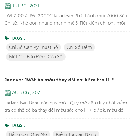
JUL 30 , 2021
JWI-2100 & JWI-2000C là jadever Phát hành mới 2000 Sê-ri
Chỉ số. Nhỏ gọn nhưng mạnh mẽ & Tiết kiệm chi phí, một
chỉ báo đếm cửa sổCó sẵn, thiết kế độc đáo, kết nối bên
ngoài phong phú, ý tưởng cho bạn sử dụng trong sản xuất,
TAGS :
đóng gói, kho, kho, hàng tồn kho, vận chuyển và nhận khu
Chỉ Số Cân Kỹ Thuật Số
Chỉ Số Đếm
vực. Chìa khóa Tính năng: 1. Đèn LED sáng & Màn hình LCD
Một Chỉ Báo Đếm Cửa Sổ
Chỉ báo cân kỹ thuật số với trụ đồng chất lượng cao, vỏ nhựa
...
Jadever JWN: ba màu thay đổi chỉ kiểm tra tỉ lệ
AUG 06 , 2021
Jadver Jwn Bảng cân quy mô. : Quy mô cân duy nhất kiểm
tra có thể có ba thay đổi màu sắc cho Hi / lo / ok, màu đỏ
cho hi, màu xanh lá cây cho OK, cam cho lo, không cần kết
nối với tháp ánh sáng. Chìa khóa Tính năng: Kiểm tra cân
TAGS :
nặngVới ba thay đổi màu sắc cho HI / lo / ok, hi-red, ok-xanh,
Bảng Cân Quy Mô
Kiểm Tra Cân Nặng