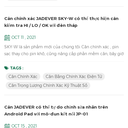
Cân chính xác JADEVER SKY-W có thể thực hiện cân
kiểm tra HI / LO / OK với đèn tháp
OCT 11 , 2021
SKY-W là sản phẩm mới của chúng tôi Cân chính xác , pin
sạc thay cho pin khô, cũng nâng cấp phần mềm cân, bây giờ
có thể kết nối bằng RS232, Relay, RTC, v.v. Đặc trưng Độ
phân giải cao lên đến 1 / 60.000 cân bằng chính xác của
TAGS :
thiết bị phòng thí nghiệm trường học Màn hình LCD với đèn
Cân Chính Xác
Cân Bằng Chính Xác Điện Tử
nền màu xanh lá cây Pin và bộ chuyển đổi ở chế độ kép để
Cân Trọng Lượng Chính Xác Kỹ Thuật Số
tránh mất ổn định nguồn điện Hiệu chuẩn điểm đơn và
tuyến ...
Cân JADEVER có thể tự do chỉnh sửa nhãn trên
Android Pad với mô-đun kết nối JP-01
OCT 15 , 2021