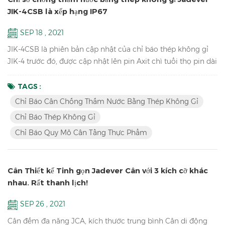
JIK-4CSB là xếp hạng IP67
SEP 18 , 2021
JIK-4CSB là phiên bản cập nhật của chỉ báo thép không gỉ
JIK-4 trước đó, được cập nhật lên pin Axit chì tuổi thọ pin dài
hơn, bàn phím cơ học chống nước, chống nước xếp hạng
IP67, cũng có phiên bản đèn LED JIK-4ECSB. Đặc trưng: Độ
TAGS :
phân giải lên đến 1/30000 Chỉ báo cân chống thấm nước
Chỉ Báo Cân Chống Thấm Nước Bằng Thép Không Gỉ
bằng thép không gỉ Cấu trúc thép không gỉ chống thấm
Chỉ Báo Thép Không Gỉ
nước với bàn phím cơ học Với chức năng giữ đỉnh & Chức
Chỉ Báo Quy Mô Cân Tầng Thực Phẩm
năng câ...
Cân Thiết kế Tinh gọn Jadever Cân với 3 kích cỡ khác
nhau. Rất thanh lịch!
SEP 26 , 2021
Cân đếm đa năng JCA, kích thước trung bình Cân di động