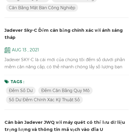
lo-cam Tabletop công nghiệp cân cân cân bằng quy mô lên
Cân Bằng Mặt Bàn Công Nghiệp
đến 1 / 15000 Tích lũy, màn hình tích lũy và tích lũ...
Jadever Sky-C Đếm cân bằng chính xác với ánh sáng
tháp
AUG 13 , 2021
Jadever SKY-C là cái mới của chúng tôi đếm số dưvới phần
mềm cân nâng cấp, có thể nhanh chóng lấy số lượng bạn
cần bằng cách thực hiện HI / LO / OK kiểm tra bằng đèn
tháp, lý tưởng cho đóng gói. phím Tính năng: độ phân giải
TAGS :
nội bộ cao 1 / 600.000 cân thiết bị phòng thí nghiệm điện tử
Đếm Số Dư
Đếm Cân Bằng Quy Mô
trường họcmàn hình LCD với đèn nền xanh pin và thích ứng
Số Dư Đếm Chính Xác Kỹ Thuật Số
hoặc ở chế độ kép để tránh mất ổn định nguồn điện có sẵn
h...
Cân bàn Jadever JWQ với máy quét có thể lưu dữ liệu
trọng lượng và thông tin mã vạch vào đĩa U