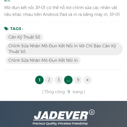
Mô-đun kết nối JP-01 có thể hỗ trợ chỉnh sửa các nhãn vật
liệu khác nhau trên Android Pad và in ra bằng máy in, JP-01
có thể kết nối cân kỹ thuật số , Android pad và máy in bằng
cáp hoặc Bluetooth không dây, vì vậy chúng tôi có hai phiên
TAGS :
bản: JP-01 có dây & JP-01 không dây. Đặc trưng Phá vỡ hoạt
Cân Kỹ Thuật Số
động truyền thống, chỉnh sửa nhãn bằng ứng dụng Android
Chỉnh Sửa Nhãn Mô-Đun Kết Nối In Với Chỉ Báo Cân Kỹ
thay vì phần mềm cân và máy in. Chuyển sang các...
Thuật Số
Chỉnh Sửa Nhãn Mô-Đun Kết Nối In
1
2
3
...
9
Tổng cộng
9
trang