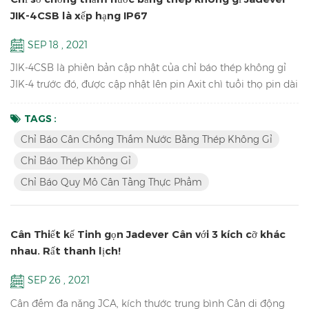
JIK-4CSB là xếp hạng IP67
SEP 18 , 2021
JIK-4CSB là phiên bản cập nhật của chỉ báo thép không gỉ
JIK-4 trước đó, được cập nhật lên pin Axit chì tuổi thọ pin dài
hơn, bàn phím cơ học chống nước, chống nước xếp hạng
IP67, cũng có phiên bản đèn LED JIK-4ECSB. Đặc trưng: Độ
TAGS :
phân giải lên đến 1/30000 Chỉ báo cân chống thấm nước
Chỉ Báo Cân Chống Thấm Nước Bằng Thép Không Gỉ
bằng thép không gỉ Cấu trúc thép không gỉ chống thấm
Chỉ Báo Thép Không Gỉ
nước với bàn phím cơ học Với chức năng giữ đỉnh & Chức
Chỉ Báo Quy Mô Cân Tầng Thực Phẩm
năng câ...
Cân Thiết kế Tinh gọn Jadever Cân với 3 kích cỡ khác
nhau. Rất thanh lịch!
SEP 26 , 2021
Cân đếm đa năng JCA, kích thước trung bình Cân di động