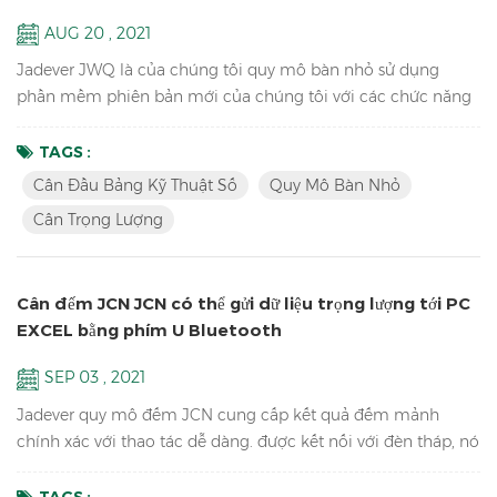
AUG 20 , 2021
Jadever JWQ là của chúng tôi quy mô bàn nhỏ sử dụng
phần mềm phiên bản mới của chúng tôi với các chức năng
cân thao tác dễ dàng hơn, trọng lượng nhẹ để mang theo và
có thể lưu dữ liệu trọng lượng và thông tin mã vạch trong
TAGS :
đĩa chữ U với máy quét. Đặc trưng: Đếm mẫu Cân đầu bảng
Cân Đầu Bảng Kỹ Thuật Số
Quy Mô Bàn Nhỏ
kỹ thuật số Chức năng rõ ràng tích lũy, hiển thị tích lũy và
Cân Trọng Lượng
tích lũy Độ phân giải lên đến 1 / 15.000 (dung lượng cài đặt...
Cân đếm JCN JCN có thể gửi dữ liệu trọng lượng tới PC
EXCEL bằng phím U Bluetooth
SEP 03 , 2021
Jadever quy mô đếm JCN cung cấp kết quả đếm mảnh
chính xác với thao tác dễ dàng. được kết nối với đèn tháp, nó
có thể giúp kiểm tra phạm vi trọng lượng và giúp đóng gói
nhanh chóng các sản phẩm bạn bán. nó cũng có thể gửi dữ
TAGS :