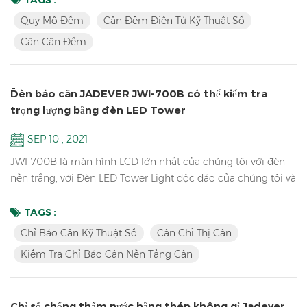
liệu trọng lượng tới PC EXCEL bằng phím U Bluetooth. Đặc
Quy Mô Đếm
Cân Đếm Điện Tử Kỹ Thuật Số
trưng: Quy mô đếm bộ phận kỹ thuật số trong kho ； Chức
Cân Cân Đếm
năng ACAI dẫn đến số lượng mảnh chính xác hơn bằng cách
tăng tr...
Đèn báo cân JADEVER JWI-700B có thể kiểm tra
trọng lượng bằng đèn LED Tower
SEP 10 , 2021
JWI-700B là màn hình LCD lớn nhất của chúng tôi với đèn
nền trắng, với Đèn LED Tower Light độc đáo của chúng tôi và
phiên bản phần mềm cập nhật có thể kiểm tra trọng lượng
HI LO OK để giúp bạn nhanh chóng đóng gói hàng hóa của
TAGS :
mình. Đặc trưng Khoảng không quảng cáo LCD lớn nhất
Chỉ Báo Cân Kỹ Thuật Số
Cân Chỉ Thị Cân
Kiểm tra chỉ số cân của nền tảng cân Độ phân giải lên đến
Kiểm Tra Chỉ Báo Cân Nền Tảng Cân
1/15000 Thiết kế phác thảo hấp dẫn với vỏ ABS bền Màn
hình LCD ...
Chỉ số chống thấm nước bằng thép không gỉ Jadever