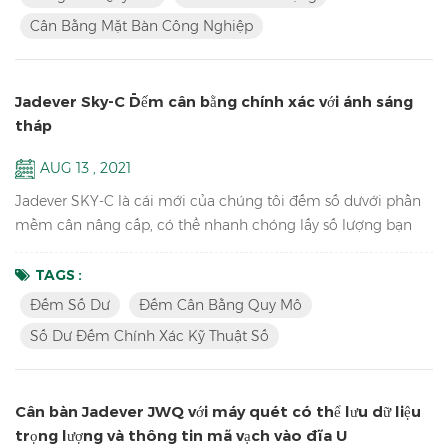
lo-cam Tabletop công nghiệp cân cân cân bằng quy mô lên
Cân Bằng Mặt Bàn Công Nghiệp
đến 1 / 15000 Tích lũy, màn hình tích lũy và tích lũ...
Jadever Sky-C Đếm cân bằng chính xác với ánh sáng
tháp
AUG 13 , 2021
Jadever SKY-C là cái mới của chúng tôi đếm số dưvới phần
mềm cân nâng cấp, có thể nhanh chóng lấy số lượng bạn
cần bằng cách thực hiện HI / LO / OK kiểm tra bằng đèn
tháp, lý tưởng cho đóng gói. phím Tính năng: độ phân giải
TAGS :
nội bộ cao 1 / 600.000 cân thiết bị phòng thí nghiệm điện tử
Đếm Số Dư
Đếm Cân Bằng Quy Mô
trường họcmàn hình LCD với đèn nền xanh pin và thích ứng
Số Dư Đếm Chính Xác Kỹ Thuật Số
hoặc ở chế độ kép để tránh mất ổn định nguồn điện có sẵn
h...
Cân bàn Jadever JWQ với máy quét có thể lưu dữ liệu
trọng lượng và thông tin mã vạch vào đĩa U