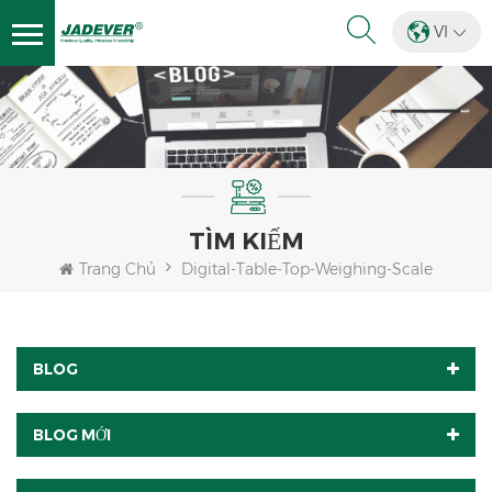
VI
TÌM KIẾM
Trang Chủ
Digital-Table-Top-Weighing-Scale
BLOG
BLOG MỚI