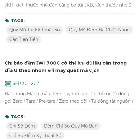
JKH, kích thước nhỏ Cân bằng bỏ túi JKD, kích thước nhỏ 3
Cân này sử dụng cùng một tỷ lệ khuôn, vì vậy chúng trông
giống nhau, đặc biệt là nhìn từ bên cạnh. thật độc đáo! Các
TAGS :
tính năng chính của JCA: Cân tiên tiến để đếm số lượng phụ
Quy Mô Túi Kỹ Thuật Số
Quy Mô Đếm Đa Chức Năng
tùng trong kho Kênh kép (kết nối với các nền tảng lớn hơn
Cân Tiên Tiến
và quy mô sàn) Được trang bị Cải tiến độ chính xác đế...
Chỉ báo đếm JWI-700C có thể lưu dữ liệu cân trong
đĩa U theo nhóm với máy quét mã vạch
SEP 30 , 2021
Đặc trưng Mảnh mẫu đếm quy mô bàn đo chỉ sốr để đóng
gói Zero / Tare / Pre-tare / Zero theo dõi / Tự động tắt nguồn /
Tự động tính toán lại khối lượng đơn vị / Đếm bộ phận / Lấy
mẫu / Kiểm tra số lượng Lên đến độ phân giải cao trong 1 /
TAGS :
30.000 Màn hình LCD sáng với đèn nền màu xanh lá cây Vỏ
Chỉ Số Đếm
Đếm Chỉ Số Quy Mô Bàn
ABS bền chống va đập cao Hỗ trợ lên đến tám cảm biến lực
Chỉ Số Đếm Kỹ Thuật Số
tương tự 350 ohm Công suất, độ phân giải và thông ...