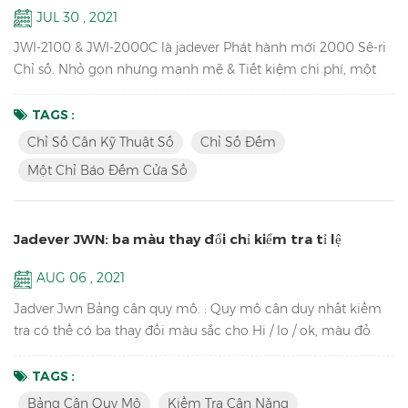
JUL 30 , 2021
JWI-2100 & JWI-2000C là jadever Phát hành mới 2000 Sê-ri
Chỉ số. Nhỏ gọn nhưng mạnh mẽ & Tiết kiệm chi phí, một
chỉ báo đếm cửa sổCó sẵn, thiết kế độc đáo, kết nối bên
ngoài phong phú, ý tưởng cho bạn sử dụng trong sản xuất,
TAGS :
đóng gói, kho, kho, hàng tồn kho, vận chuyển và nhận khu
Chỉ Số Cân Kỹ Thuật Số
Chỉ Số Đếm
vực. Chìa khóa Tính năng: 1. Đèn LED sáng & Màn hình LCD
Một Chỉ Báo Đếm Cửa Sổ
Chỉ báo cân kỹ thuật số với trụ đồng chất lượng cao, vỏ nhựa
...
Jadever JWN: ba màu thay đổi chỉ kiểm tra tỉ lệ
AUG 06 , 2021
Jadver Jwn Bảng cân quy mô. : Quy mô cân duy nhất kiểm
tra có thể có ba thay đổi màu sắc cho Hi / lo / ok, màu đỏ
cho hi, màu xanh lá cây cho OK, cam cho lo, không cần kết
nối với tháp ánh sáng. Chìa khóa Tính năng: Kiểm tra cân
TAGS :
nặngVới ba thay đổi màu sắc cho HI / lo / ok, hi-red, ok-xanh,
Bảng Cân Quy Mô
Kiểm Tra Cân Nặng