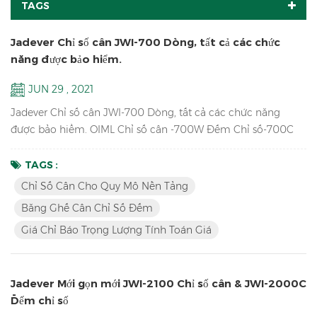
TAGS
Jadever Chỉ số cân JWI-700 Dòng, tất cả các chức
năng được bảo hiểm.
JUN 29 , 2021
Jadever Chỉ số cân JWI-700 Dòng, tất cả các chức năng
được bảo hiểm. OIML Chỉ số cân -700W Đếm Chỉ số-700C
Máy tính giá Chỉ số-700P Màn hình LCD lớn hơn Chỉ
số-700B dẫn màu đỏ trưng bày Chỉ số-710 Chỉ báo cân năng
TAGS :
lượng mặt trời -700S
Chỉ Số Cân Cho Quy Mô Nền Tảng
Băng Ghế Cân Chỉ Số Đếm
Giá Chỉ Báo Trọng Lượng Tính Toán Giá
Jadever Mới gọn mới JWI-2100 Chỉ số cân & JWI-2000C
Đếm chỉ số