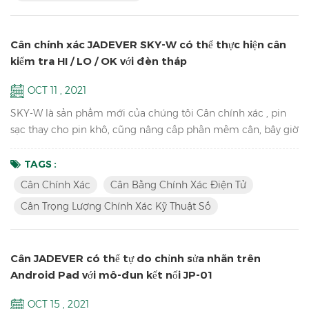
Cân chính xác JADEVER SKY-W có thể thực hiện cân
kiểm tra HI / LO / OK với đèn tháp
OCT 11 , 2021
SKY-W là sản phẩm mới của chúng tôi Cân chính xác , pin
sạc thay cho pin khô, cũng nâng cấp phần mềm cân, bây giờ
có thể kết nối bằng RS232, Relay, RTC, v.v. Đặc trưng Độ
phân giải cao lên đến 1 / 60.000 cân bằng chính xác của
TAGS :
thiết bị phòng thí nghiệm trường học Màn hình LCD với đèn
Cân Chính Xác
Cân Bằng Chính Xác Điện Tử
nền màu xanh lá cây Pin và bộ chuyển đổi ở chế độ kép để
Cân Trọng Lượng Chính Xác Kỹ Thuật Số
tránh mất ổn định nguồn điện Hiệu chuẩn điểm đơn và
tuyến ...
Cân JADEVER có thể tự do chỉnh sửa nhãn trên
Android Pad với mô-đun kết nối JP-01
OCT 15 , 2021