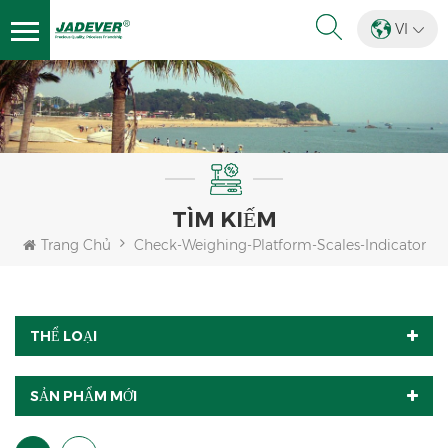
VI
TÌM KIẾM
Trang Chủ
Check-Weighing-Platform-Scales-Indicator
THỂ LOẠI
SẢN PHẨM MỚI