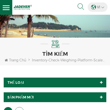
VI
TÌM KIẾM
Trang Chủ
Inventory-Check-Weighing-Platform-Scales-Indicator
THỂ LOẠI
SẢN PHẨM MỚI