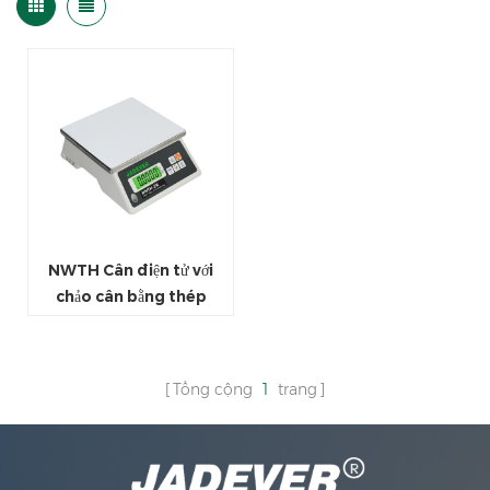
NWTH Cân điện tử với
chảo cân bằng thép
không gỉ
Tổng cộng
1
trang