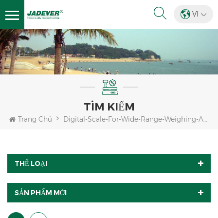
VI
TÌM KIẾM
Trang Chủ
Digital-Scale-For-Wide-Range-Weighing-Applications
THỂ LOẠI
SẢN PHẨM MỚI