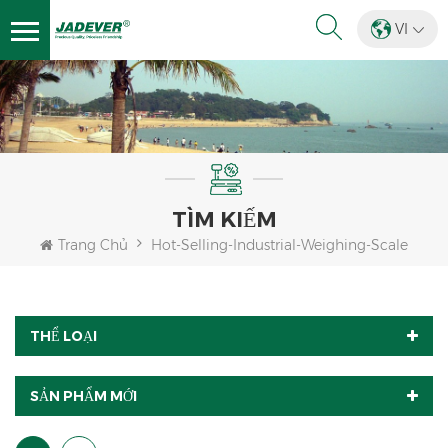
VI
TÌM KIẾM
Trang Chủ
Hot-Selling-Industrial-Weighing-Scale
THỂ LOẠI
SẢN PHẨM MỚI