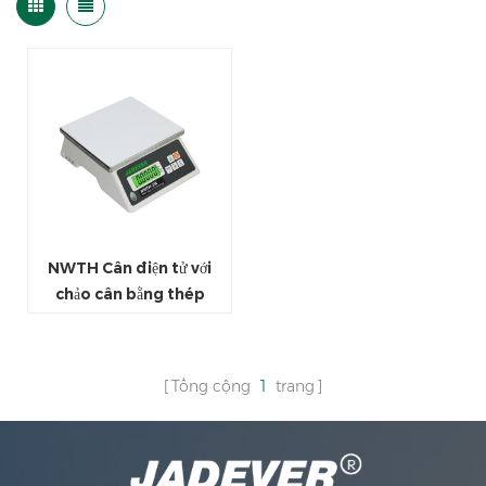
NWTH Cân điện tử với
chảo cân bằng thép
không gỉ
Tổng cộng
1
trang