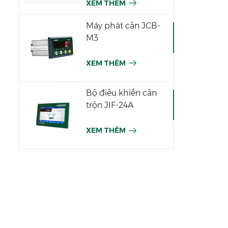
XEM THÊM
Máy phát cân JCB-
M3
XEM THÊM
Bộ điều khiển cân
trộn JIF-24A
XEM THÊM