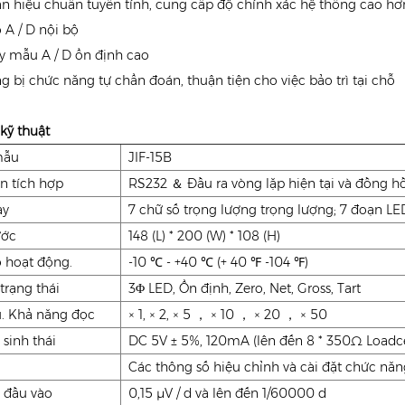
ạn hiệu chuẩn tuyến tính, cung cấp độ chính xác hệ thống cao hơ
o A / D nội bộ
ấy mẫu A / D ổn định cao
g bị chức năng tự chẩn đoán, thuận tiện cho việc bảo trì tại chỗ
kỹ thuật
mẫu
JIF-15B
n tích hợp
RS232 ＆ Đầu ra vòng lặp hiện tại và đồng hồ
ày
7 chữ số trọng lượng trọng lượng; 7 đoạn L
ước
148 (L) * 200 (W) * 108 (H)
ộ hoạt động.
-10 ℃ - +40 ℃ (+ 40 ℉ -104 ℉)
trạng thái
3Φ LED, Ổn định, Zero, Net, Gross, Tart
u. Khả năng đọc
× 1, × 2, × 5 ， × 10 ， × 20 ， × 50
 sinh thái
DC 5V ± 5%, 120mA (lên đến 8 * 350Ω Loadce
Các thông số hiệu chỉnh và cài đặt chức n
 đầu vào
0,15 μV / d và lên đến 1/60000 d