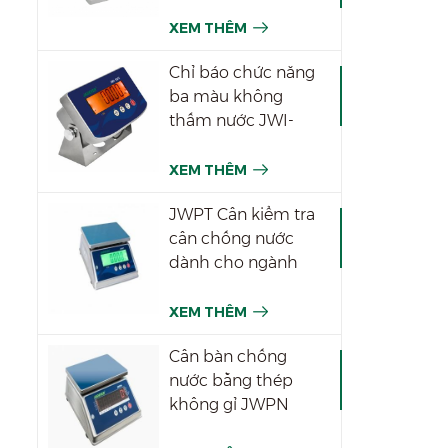
XEM THÊM
Chỉ báo chức năng
ba màu không
thấm nước JWI-
531T
XEM THÊM
JWPT Cân kiểm tra
cân chống nước
dành cho ngành
công nghiệp
XEM THÊM
Cân bàn chống
nước bằng thép
không gỉ JWPN