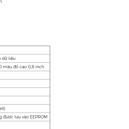
n
 dữ liệu
ED màu đỏ cao 0,8 inch
ll)
ăng được lưu vào EEPROM