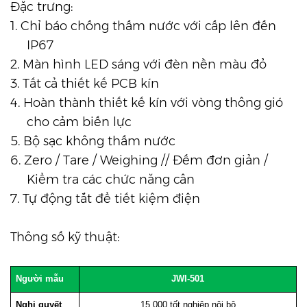
Đặc trưng:
1.
Chỉ báo chống thấm nước với cấp lên đến
IP67
2.
Màn hình LED sáng với đèn nền màu đỏ
3.
Tất cả thiết kế PCB kín
4.
Hoàn thành thiết kế kín với vòng thông gió
cho cảm biến lực
5.
Bộ sạc không thấm nước
6.
Zero / Tare / Weighing // Đếm đơn giản /
Kiểm tra các chức năng cân
7.
Tự động tắt để tiết kiệm điện
Thông số kỹ thuật:
Người mẫu
JWI-501
Nghị quyết
15.000 tốt nghiệp nội bộ