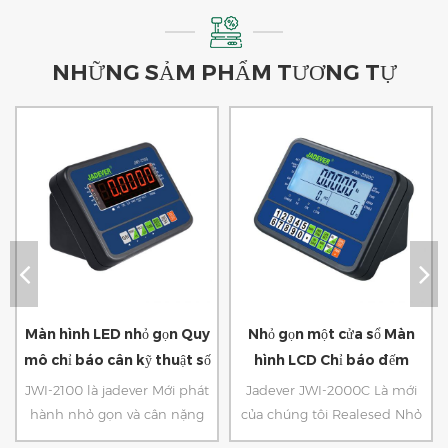
NHỮNG SẢM PHẨM TƯƠNG TỰ
Màn hình LED nhỏ gọn Quy
Nhỏ gọn một cửa sổ Màn
mô chỉ báo cân kỹ thuật số
hình LCD Chỉ báo đếm
trọng lượng
JWI-2100 là jadever Mới phát
Jadever JWI-2000C Là mới
hành nhỏ gọn và cân nặng
của chúng tôi Realesed Nhỏ
kinh tế Chỉ báo. Với màn
gọn và Ecnomic Đếm Chỉ