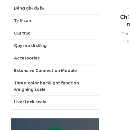
Băng ghế dự bị
Chỉ
Tỷ lệ sàn
m
Cầu trục
Chỉ
của
Quy mô di động
môi
n
Accessories
Extensive Connection Module
Three-color backlight function
weighing scale
Livestock scale