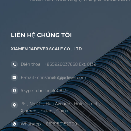
pháp lý Đoạn văn. Năm 1999, Hạ Môn Jadever Qu
LIÊN HỆ CHÚNG TÔI
XIAMEN JADEVER SCALE CO., LTD
Điện thoại :
+865926037668 Ext. 8139
E-mail :
christinelu@jadever.com
Skype :
christinelu0817
7F，No.40，Huli Avenue，Huli District，
Xiamen，Fujian，China
Whatsapp :
+8618150152909