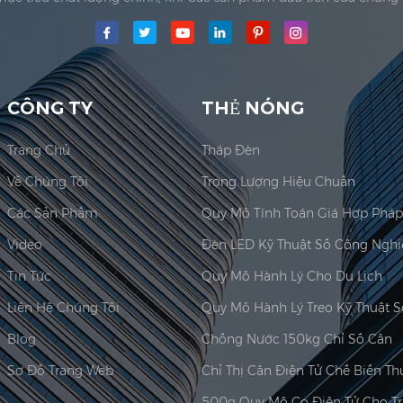
y mô Công ty TNHHđã được thành lập; Khu vực sản xuất chính cho
Jadever Có được ISO 9001:...
CÔNG TY
THẺ NÓNG
Trang Chủ
Tháp Đèn
Về Chúng Tôi
Trọng Lượng Hiệu Chuẩn
Các Sản Phẩm
Video
Tin Tức
Quy Mô Hành Lý Cho Du Lịch
Liên Hệ Chúng Tôi
Quy Mô Hành Lý Treo Kỹ Thuật S
Blog
Chống Nước 150kg Chỉ Số Cân
Sơ Đồ Trang Web