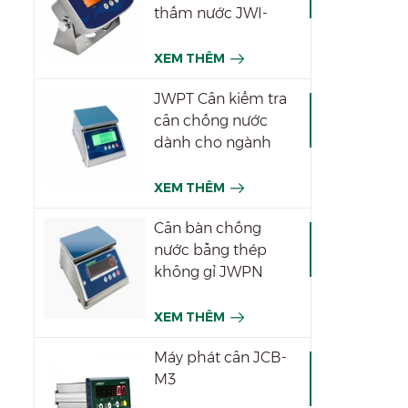
thấm nước JWI-
531T
XEM THÊM
JWPT Cân kiểm tra
cân chống nước
dành cho ngành
công nghiệp
XEM THÊM
Cân bàn chống
nước bằng thép
không gỉ JWPN
XEM THÊM
Máy phát cân JCB-
M3