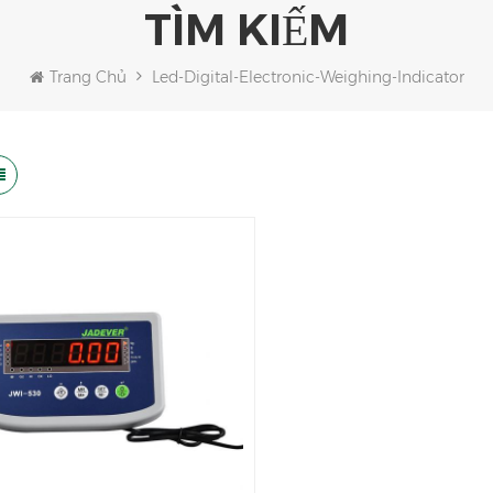
TÌM KIẾM
Trang Chủ
Led-Digital-Electronic-Weighing-Indicator