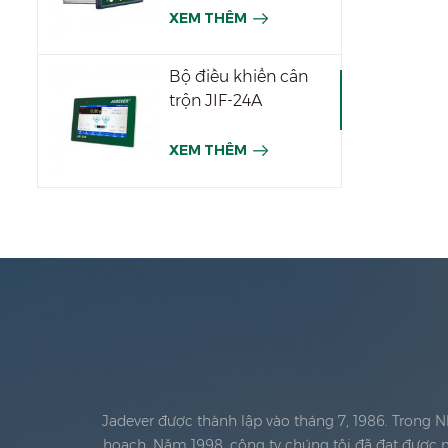
XEM THÊM
Bộ điều khiển cân
trộn JIF-24A
XEM THÊM
Jadever được thành lập vào tháng 7, 1986. Trong 
hoạch. Năm 1998, công ty chúng tôi đã đạt được m