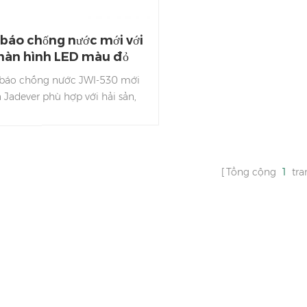
 báo chống nước mới với
àn hình LED màu đỏ
 báo chống nước JWI-530 mới
 Jadever phù hợp với hải sản,
 trường có độ ẩm cao và công
ghiệp chế biến thực phẩm.
Tổng cộng
1
tra