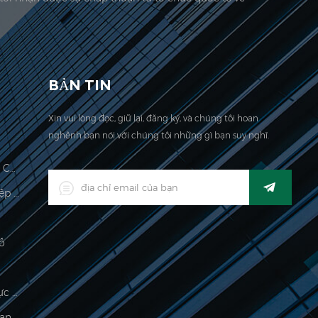
 công ty chúng tôi được đặt tại đây. Năm 2006,
BẢN TIN
Xin vui lòng đọc, giữ lại, đăng ký, và chúng tôi hoan
nghênh bạn nói với chúng tôi những gì bạn suy nghĩ.
Quy Mô Tính Toán Giá Hợp Pháp Cho Thương Mại
Đèn LED Kỹ Thuật Số Công Nghiệp Kỹ Thuật Số
ố
Chỉ Thị Cân Điện Tử Chế Biến Thực Phẩm
500g Quy Mô Cọ Điện Tử Cho Trang Sức Cân