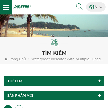
VI
TÌM KIẾM
Trang Chủ
Waterproof-Indicator-With-Multiple-Functions
THỂ LOẠI
SẢN PHẨM MỚI