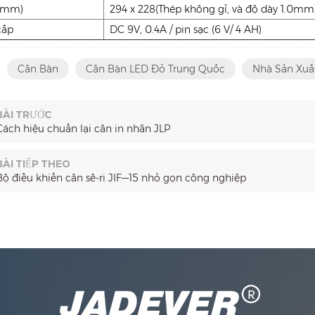
n(mm)
294 x 228(Thép không gỉ, và độ dày 1.0mm
cấp
DC 9V, 0.4A / pin sạc (6 V/ 4 AH)
:
Cân Bàn
Cân Bàn LED Đỏ Trung Quốc
Nhà Sản Xuấ
BÀI TRƯỚC
Cách hiệu chuẩn lại cân in nhãn JLP
BÀI TIẾP THEO
Bộ điều khiển cân sê-ri JIF—15 nhỏ gọn công nghiệp