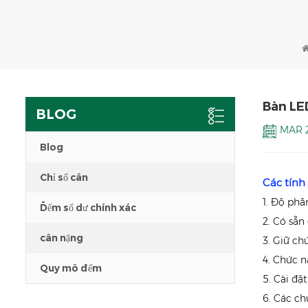
Bàn LE
BLOG
MAR 2
Blog
Chỉ số cân
Các tín
1. Độ phâ
Đếm số dư chính xác
2. Có sẵn
cân nặng
3. Giữ ch
4. Chức n
Quy mô đếm
5. Cài đặ
6. Các chứ