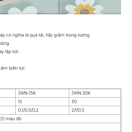
này có nghĩa là quá tải, hãy giảm trọng lượng.
 ding
ay lập tức.
cảm biến lực.
JWN-15K
JWN-30K
15
30
0,1/0,5/0,2
2/1/0,5
LED màu đỏ
）