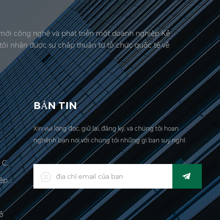
i mới công nghệ và phát triển một doanh nghiệp Kế
tôi nhận được sự chấp thuận từ tổ chức quốc tế về
 công ty chúng tôi được đặt tại đây. Năm 2006,
BẢN TIN
Xin vui lòng đọc, giữ lại, đăng ký, và chúng tôi hoan
nghênh bạn nói với chúng tôi những gì bạn suy nghĩ.
Quy Mô Tính Toán Giá Hợp Pháp Cho Thương Mại
Đèn LED Kỹ Thuật Số Công Nghiệp Kỹ Thuật Số
ố