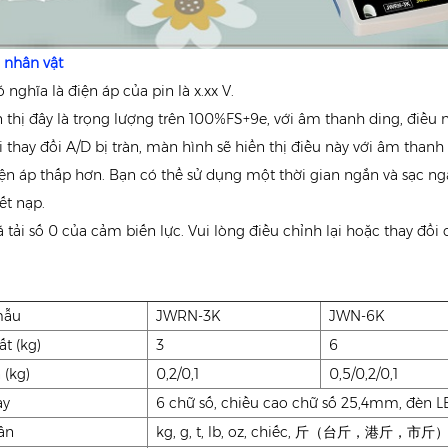
 nhân vật
ó nghĩa là điện áp của pin là x.xx V.
iển thị đây là trọng lượng trên 100%FS+9e, với âm thanh ding, điều 
i thay đổi A/D bị tràn, màn hình sẽ hiển thị điều này với âm thanh
ện áp thấp hơn. Bạn có thể sử dụng một thời gian ngắn và sạc ng
ết nạp.
á tải số 0 của cảm biến lực. Vui lòng điều chỉnh lại hoặc thay đổi 
mẫu
JWRN-3K
JWN-6K
t (kg)
3
6
 (kg)
0,2/0,1
0,5/0,2/0,1
ày
6 chữ số, chiều cao chữ số 25,4mm, đèn 
ân
kg, g, t, lb, oz, chiếc, 斤（台斤，港斤，市斤