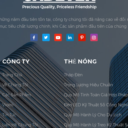
Những năm đầu tiên tồn tại, công ty chúng tôi đã nâng cao về đổ
ục tiêu chất lượng chính, khi Các sản phẩm đầu tiên của chúng 
y mô Công ty TNHHđã được thành lập; Khu vực sản xuất chính cho
Jadever Có được ISO 9001:...
CÔNG TY
THẺ NÓNG
Trang Chủ
Tháp Đèn
Về Chúng Tôi
Trọng Lượng Hiệu Chuẩn
Các Sản Phẩm
Video
Tin Tức
Quy Mô Hành Lý Cho Du Lịch
Liên Hệ Chúng Tôi
Quy Mô Hành Lý Treo Kỹ Thuật S