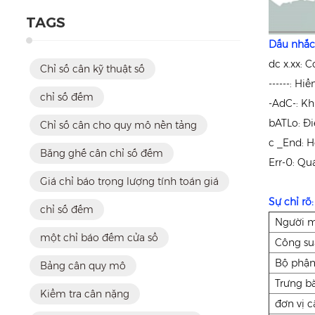
TAGS
Dấu nhắc
dc x.xx: C
Chỉ số cân kỹ thuật số
------: H
chỉ số đếm
-AdC-: Kh
bATLo: Đi
Chỉ số cân cho quy mô nền tảng
c _End: H
Băng ghế cân chỉ số đếm
Err-0: Qu
Giá chỉ báo trọng lượng tính toán giá
Sự chỉ rõ:
chỉ số đếm
Người 
một chỉ báo đếm cửa sổ
Công suấ
Bộ phận
Bảng cân quy mô
Trưng b
Kiểm tra cân nặng
đơn vị c