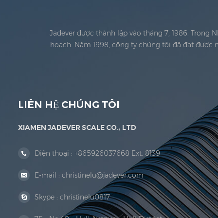
Jadever được thành lập vào tháng 7, 1986. Trong 
hoạch. Năm 1998, công ty chúng tôi đã đạt được m
pháp lý Đoạn văn. Năm 1999, Hạ Môn Jadever Qu
LIÊN HỆ CHÚNG TÔI
XIAMEN JADEVER SCALE CO., LTD
Điện thoại :
+865926037668 Ext. 8139
E-mail :
christinelu@jadever.com
Skype :
christinelu0817