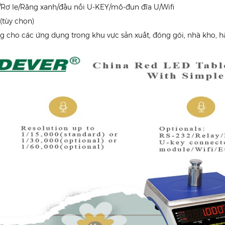
/Rơ le/Răng xanh/đầu nối U-KEY/mô-đun đĩa U/Wifi
 (tùy chọn)
ng cho các ứng dụng trong khu vực sản xuất, đóng gói, nhà kho, h