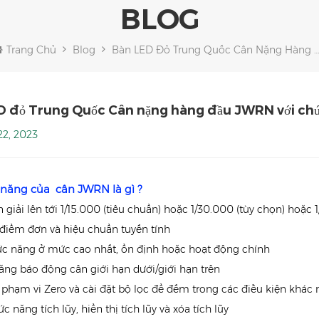
BLOG
Trang Chủ
Blog
Bàn LED Đỏ Trung Quốc Cân Nặng Hàng Đầu JWRN Với Chức Năng Đếm
D đỏ Trung Quốc Cân nặng hàng đầu JWRN với ch
2, 2023
h năng của
cân
JWRN
là gì ?
n giải lên tới 1/15.000 (tiêu chuẩn) hoặc 1/30.000 (tùy chọn) hoặc 
 điểm đơn và hiệu chuẩn tuyến tính
ức năng ở mức cao nhất, ổn định hoặc hoạt động chính
ăng báo động cân giới hạn dưới/giới hạn trên
t phạm vi Zero và cài đặt bộ lọc để đếm trong các điều kiện khác
c năng tích lũy, hiển thị tích lũy và xóa tích lũy