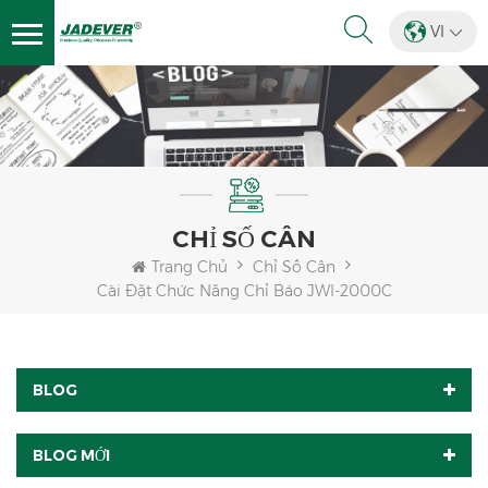
VI
CHỈ SỐ CÂN
Trang Chủ
Chỉ Số Cân
Cài Đặt Chức Năng Chỉ Báo JWI-2000C
BLOG
BLOG MỚI