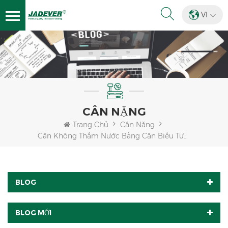
VI
CÂN NẶNG
Trang Chủ
Cân Nặng
Cân Không Thấm Nước Bảng Cân Biểu Tượng Mô Tả
BLOG
BLOG MỚI