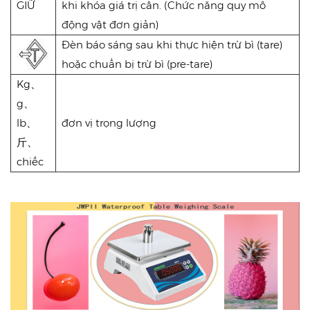
GIỮ
khi khóa giá trị cân. (Chức năng quy mô
động vật đơn giản)
Đèn báo sáng sau khi thực hiện trừ bì (tare)
hoặc chuẩn bị trừ bì (pre-tare)
Kg、
g、
lb、
đơn vị trọng lượng
斤、
chiếc