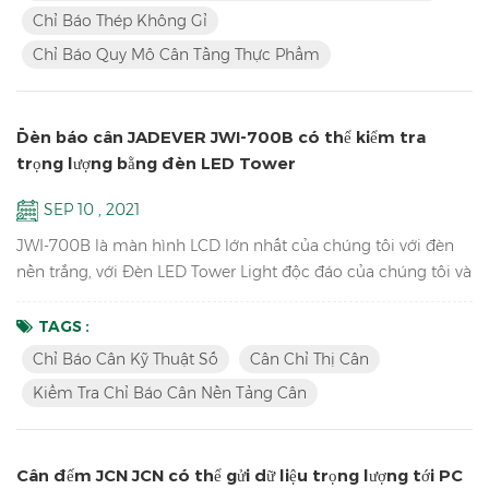
bằng thép không gỉ Cấu trúc thép không gỉ chống thấm
Chỉ Báo Thép Không Gỉ
nước với bàn phím cơ học Với chức năng giữ đỉnh & Chức
Chỉ Báo Quy Mô Cân Tầng Thực Phẩm
năng câ...
Đèn báo cân JADEVER JWI-700B có thể kiểm tra
trọng lượng bằng đèn LED Tower
SEP 10 , 2021
JWI-700B là màn hình LCD lớn nhất của chúng tôi với đèn
nền trắng, với Đèn LED Tower Light độc đáo của chúng tôi và
phiên bản phần mềm cập nhật có thể kiểm tra trọng lượng
HI LO OK để giúp bạn nhanh chóng đóng gói hàng hóa của
TAGS :
mình. Đặc trưng Khoảng không quảng cáo LCD lớn nhất
Chỉ Báo Cân Kỹ Thuật Số
Cân Chỉ Thị Cân
Kiểm tra chỉ số cân của nền tảng cân Độ phân giải lên đến
Kiểm Tra Chỉ Báo Cân Nền Tảng Cân
1/15000 Thiết kế phác thảo hấp dẫn với vỏ ABS bền Màn
hình LCD ...
Cân đếm JCN JCN có thể gửi dữ liệu trọng lượng tới PC