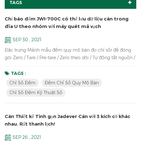
TAGS
Chỉ báo đếm JWI-700C có thể lưu dữ liệu cân trong
đĩa U theo nhóm với máy quét mã vạch
SEP 30 , 2021
Đặc trưng Mảnh mẫu đếm quy mô bàn đo chỉ sốr để đóng
gói Zero / Tare / Pre-tare / Zero theo dõi / Tự động tắt nguồn /
Tự động tính toán lại khối lượng đơn vị / Đếm bộ phận / Lấy
mẫu / Kiểm tra số lượng Lên đến độ phân giải cao trong 1 /
TAGS :
30.000 Màn hình LCD sáng với đèn nền màu xanh lá cây Vỏ
Chỉ Số Đếm
Đếm Chỉ Số Quy Mô Bàn
ABS bền chống va đập cao Hỗ trợ lên đến tám cảm biến lực
Chỉ Số Đếm Kỹ Thuật Số
tương tự 350 ohm Công suất, độ phân giải và thông ...
Cân Thiết kế Tinh gọn Jadever Cân với 3 kích cỡ khác
nhau. Rất thanh lịch!
SEP 26 , 2021