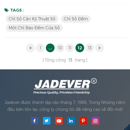
chỉ báo đếm cửa sổCó sẵn, thiết kế độc đáo, kết nối bên
ngoài phong phú, ý tưởng cho bạn sử dụng trong sản xuất,
TAGS :
đóng gói, kho, kho, hàng tồn kho, vận chuyển và nhận khu
Chỉ Số Cân Kỹ Thuật Số
Chỉ Số Đếm
vực. Chìa khóa Tính năng: 1. Đèn LED sáng & Màn hình LCD
Một Chỉ Báo Đếm Cửa Sổ
Chỉ báo cân kỹ thuật số với trụ đồng chất lượng cao, vỏ nhựa
...
1
...
10
11
12
13
Tổng cộng
13
trang
Jadever được thành lập vào tháng 7, 1986. Trong Những năm
đầu tiên tồn tại, công ty chúng tôi đã nâng cao về đổi mới
công nghệ và phát triển một doanh nghiệp Kế hoạch. Năm
1998, công ty chúng tôi đã đạt được mục tiêu chất lượng