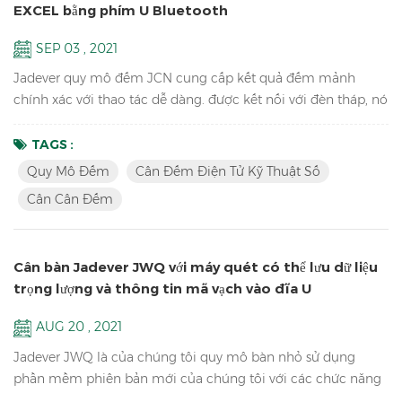
EXCEL bằng phím U Bluetooth
SEP 03 , 2021
Jadever quy mô đếm JCN cung cấp kết quả đếm mảnh
chính xác với thao tác dễ dàng. được kết nối với đèn tháp, nó
có thể giúp kiểm tra phạm vi trọng lượng và giúp đóng gói
nhanh chóng các sản phẩm bạn bán. nó cũng có thể gửi dữ
TAGS :
liệu trọng lượng tới PC EXCEL bằng phím U Bluetooth. Đặc
Quy Mô Đếm
Cân Đếm Điện Tử Kỹ Thuật Số
trưng: Quy mô đếm bộ phận kỹ thuật số trong kho ； Chức
Cân Cân Đếm
năng ACAI dẫn đến số lượng mảnh chính xác hơn bằng cách
tăng tr...
Cân bàn Jadever JWQ với máy quét có thể lưu dữ liệu
trọng lượng và thông tin mã vạch vào đĩa U
AUG 20 , 2021
Jadever JWQ là của chúng tôi quy mô bàn nhỏ sử dụng
phần mềm phiên bản mới của chúng tôi với các chức năng
cân thao tác dễ dàng hơn, trọng lượng nhẹ để mang theo và