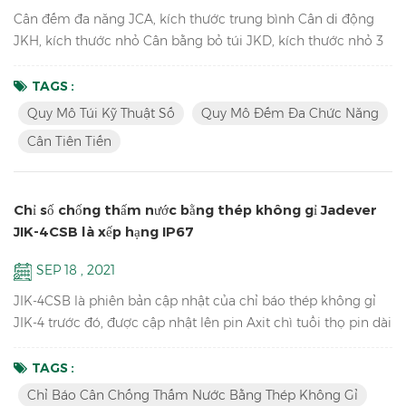
Cân đếm đa năng JCA, kích thước trung bình Cân di động
JKH, kích thước nhỏ Cân bằng bỏ túi JKD, kích thước nhỏ 3
Cân này sử dụng cùng một tỷ lệ khuôn, vì vậy chúng trông
giống nhau, đặc biệt là nhìn từ bên cạnh. thật độc đáo! Các
TAGS :
tính năng chính của JCA: Cân tiên tiến để đếm số lượng phụ
Quy Mô Túi Kỹ Thuật Số
Quy Mô Đếm Đa Chức Năng
tùng trong kho Kênh kép (kết nối với các nền tảng lớn hơn
Cân Tiên Tiến
và quy mô sàn) Được trang bị Cải tiến độ chính xác đế...
Chỉ số chống thấm nước bằng thép không gỉ Jadever
JIK-4CSB là xếp hạng IP67
SEP 18 , 2021
JIK-4CSB là phiên bản cập nhật của chỉ báo thép không gỉ
JIK-4 trước đó, được cập nhật lên pin Axit chì tuổi thọ pin dài
hơn, bàn phím cơ học chống nước, chống nước xếp hạng
IP67, cũng có phiên bản đèn LED JIK-4ECSB. Đặc trưng: Độ
TAGS :
phân giải lên đến 1/30000 Chỉ báo cân chống thấm nước
Chỉ Báo Cân Chống Thấm Nước Bằng Thép Không Gỉ