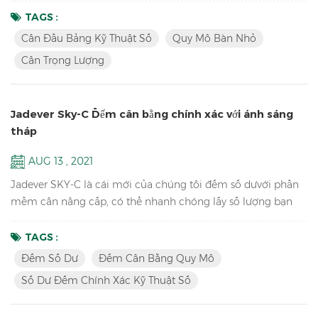
có thể lưu dữ liệu trọng lượng và thông tin mã vạch trong
TAGS :
đĩa chữ U với máy quét. Đặc trưng: Đếm mẫu Cân đầu bảng
Cân Đầu Bảng Kỹ Thuật Số
Quy Mô Bàn Nhỏ
kỹ thuật số Chức năng rõ ràng tích lũy, hiển thị tích lũy và
Cân Trọng Lượng
tích lũy Độ phân giải lên đến 1 / 15.000 (dung lượng cài đặt...
Jadever Sky-C Đếm cân bằng chính xác với ánh sáng
tháp
AUG 13 , 2021
Jadever SKY-C là cái mới của chúng tôi đếm số dưvới phần
mềm cân nâng cấp, có thể nhanh chóng lấy số lượng bạn
cần bằng cách thực hiện HI / LO / OK kiểm tra bằng đèn
tháp, lý tưởng cho đóng gói. phím Tính năng: độ phân giải
TAGS :
nội bộ cao 1 / 600.000 cân thiết bị phòng thí nghiệm điện tử
Đếm Số Dư
Đếm Cân Bằng Quy Mô
trường họcmàn hình LCD với đèn nền xanh pin và thích ứng
Số Dư Đếm Chính Xác Kỹ Thuật Số
hoặc ở chế độ kép để tránh mất ổn định nguồn điện có sẵn
h...