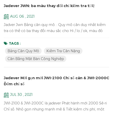
Jadever JWN: ba màu thay đổi chỉ kiểm tra tỉ lệ
AUG 06 , 2021
Jadver Jwn Bảng cân quy mô. : Quy mô cân duy nhất kiểm
tra có thể có ba thay đổi màu sắc cho Hi / lo / ok, màu đỏ
cho hi, màu xanh lá cây cho OK, cam cho lo, không cần kết
nối với tháp ánh sáng. Chìa khóa Tính năng: Kiểm tra cân
TAGS :
nặngVới ba thay đổi màu sắc cho HI / lo / ok, hi-red, ok-xanh,
Bảng Cân Quy Mô
Kiểm Tra Cân Nặng
lo-cam Tabletop công nghiệp cân cân cân bằng quy mô lên
Cân Bằng Mặt Bàn Công Nghiệp
đến 1 / 15000 Tích lũy, màn hình tích lũy và tích lũ...
Jadever Mới gọn mới JWI-2100 Chỉ số cân & JWI-2000C
Đếm chỉ số
JUL 30 , 2021
JWI-2100 & JWI-2000C là jadever Phát hành mới 2000 Sê-ri
Chỉ số. Nhỏ gọn nhưng mạnh mẽ & Tiết kiệm chi phí, một